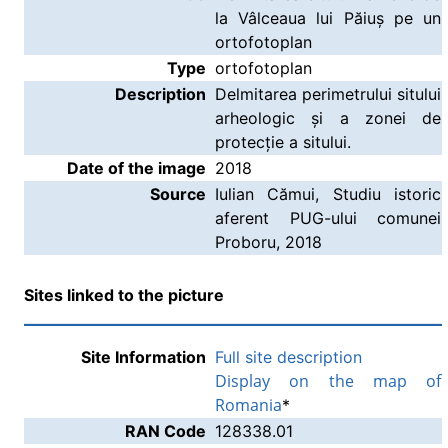
la Vâlceaua lui Păiuș pe un
ortofotoplan
Type
ortofotoplan
Description
Delmitarea perimetrului sitului
arheologic și a zonei de
protecție a sitului.
Date of the image
2018
Source
Iulian Cămui, Studiu istoric
aferent PUG-ului comunei
Proboru, 2018
Sites linked to the picture
Site Information
Full site description
Display on the map of
Romania
*
RAN Code
128338.01