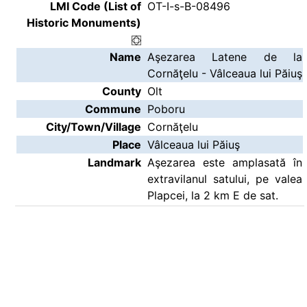
LMI Code (List of
OT-I-s-B-08496
Historic Monuments)
Name
Aşezarea Latene de la
Cornăţelu - Vâlceaua lui Păiuş
County
Olt
Commune
Poboru
City/Town/Village
Cornăţelu
Place
Vâlceaua lui Păiuş
Landmark
Aşezarea este amplasată în
extravilanul satului, pe valea
Plapcei, la 2 km E de sat.