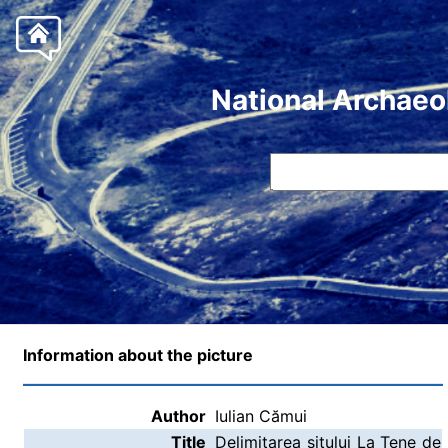
National Archaeo
Information about the picture
Author
Iulian Cămui
Title
Delimitarea sitului La Tene de