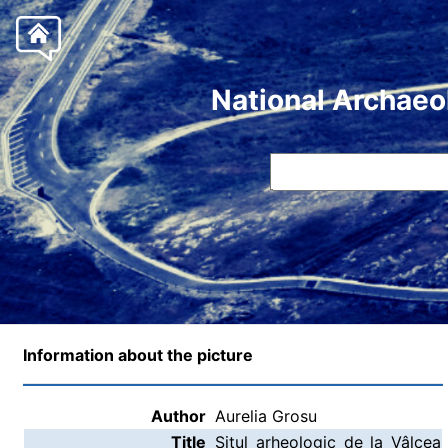
National Archaeo
Information about the picture
Author
Aurelia Grosu
Title
Situl arheologic de la Vâlcea