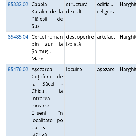
85332.02
Capela
structură
edificiu
Harghi
Katalin de la
de cult
religios
Plăieşii de
Sus
85485.04
Cercel roman
descoperire
artefact
Harghi
din aur la
izolată
Şoimuşu
Mare
85476.02
Aşezarea
locuire
aşezare
Harghi
Coţofeni de
la Săcel -
Chicui. la
intrarea
dinspre
Eliseni în
localitate, pe
partea
stângă