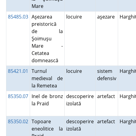
Mare
85485.03
Aşezarea
locuire
aşezare
Harghi
preistorică
de la
Şoimuşu
Mare -
Cetatea
domnească
85421.01
Turnul
locuire
sistem
Harghi
medieval de
defensiv
la Remetea
85350.07
Inel de bronz
descoperire
artefact
Harghi
la Praid
izolată
85350.02
Topoare
descoperire
artefact
Harghi
eneolitice la
izolată