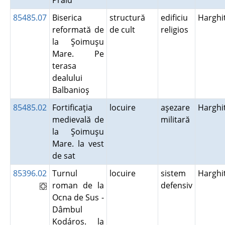
Praid
85485.07
Biserica
structură
edificiu
Harghi
reformată de
de cult
religios
la Şoimuşu
Mare. Pe
terasa
dealului
Balbanioş
85485.02
Fortificaţia
locuire
aşezare
Harghi
medievală de
militară
la Şoimuşu
Mare. la vest
de sat
85396.02
Turnul
locuire
sistem
Harghi
roman de la
defensiv
Ocna de Sus -
Dâmbul
Kodáros. la