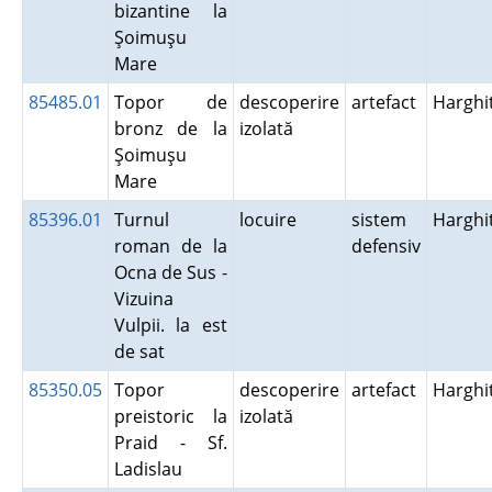
bizantine la
Şoimuşu
Mare
85485.01
Topor de
descoperire
artefact
Harghi
bronz de la
izolată
Şoimuşu
Mare
85396.01
Turnul
locuire
sistem
Harghi
roman de la
defensiv
Ocna de Sus -
Vizuina
Vulpii. la est
de sat
85350.05
Topor
descoperire
artefact
Harghi
preistoric la
izolată
Praid - Sf.
Ladislau