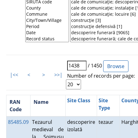
/ 1450
|<<
<
>
>>|
Number of records per page:
Site Class
Site
Count
RAN
Name
Type
Code
85485.09
Tezaurul
descoperire
tezaur
Harghi
medieval de
izolată
la Şoimuşu