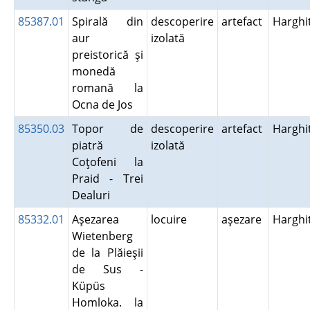
85387.01
Spirală din
descoperire
artefact
Harghi
aur
izolată
preistorică şi
monedă
romană la
Ocna de Jos
85350.03
Topor de
descoperire
artefact
Harghi
piatră
izolată
Coţofeni la
Praid - Trei
Dealuri
85332.01
Aşezarea
locuire
aşezare
Harghi
Wietenberg
de la Plăieşii
de Sus -
Küpüs
Homloka. la