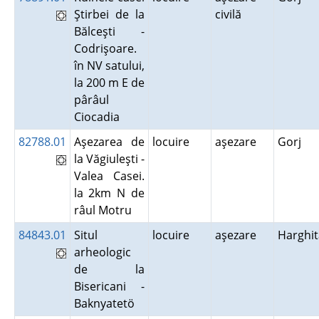
Ştirbei de la
civilă
Bălceşti -
Codrişoare.
în NV satului,
la 200 m E de
pârâul
Ciocadia
82788.01
Aşezarea de
locuire
aşezare
Gorj
la Văgiuleşti -
Valea Casei.
la 2km N de
râul Motru
84843.01
Situl
locuire
aşezare
Harghit
arheologic
de la
Bisericani -
Baknyatetö