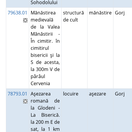
Sohodolului
79638.01
Mănăstirea
structură
mănăstire
Gorj
medievală
de cult
de la Valea
Mănăstirii -
În cimitir. în
cimitirul
bisericii şi la
S de acesta,
la 300m V de
pârâul
Cervenia
78793.01
Aşezarea
locuire
aşezare
Gorj
romană de
la Glodeni -
La Biserică.
la 200 m E de
sat, la 1 km