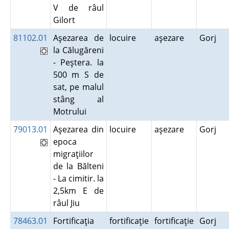
V de râul
Gilort
81102.01
Aşezarea de
locuire
aşezare
Gorj
la Călugăreni
- Peştera. la
500 m S de
sat, pe malul
stâng al
Motrului
79013.01
Aşezarea din
locuire
aşezare
Gorj
epoca
migraţiilor
de la Bălteni
- La cimitir. la
2,5km E de
râul Jiu
78463.01
Fortificaţia
fortificaţie
fortificaţie
Gorj