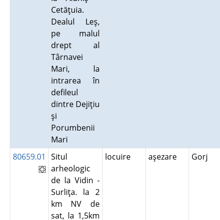
Cetăţuia.
Dealul Leş,
pe malul
drept al
Târnavei
Mari, la
intrarea în
defileul
dintre Dejiţiu
şi
Porumbenii
Mari
80659.01
Situl
locuire
aşezare
Gorj
arheologic
de la Vidin -
Surliţa. la 2
km NV de
sat, la 1,5km