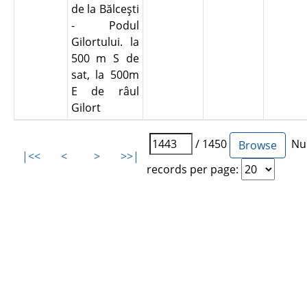
de la Bălceşti
- Podul
Gilortului. la
500 m S de
sat, la 500m
E de râul
Gilort
/ 1450
Num
|<<
<
>
>>|
records per page: