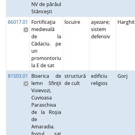
NV de pârâul
Stănceşti
86017.01
Fortificaţia
locuire
aşezare;
Harghit
medievală
sistem
de la
defensiv
Cădaciu. pe
un
promontoriu
la E de sat
81503.01
Biserica de
structură
edificiu
Gorj
lemn Sfinţii
de cult
religios
Voievozi,
Cuvioasa
Paraschiva
de la Roşia
de
Amaradia.
fostul sat