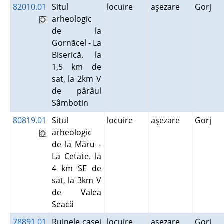
82010.01
Situl
locuire
aşezare
Gorj
arheologic
de la
Gornăcel - La
Biserică. la
1,5 km de
sat, la 2km V
de pârâul
Sâmbotin
80819.01
Situl
locuire
aşezare
Gorj
arheologic
de la Măru -
La Cetate. la
4 km SE de
sat, la 3km V
de Valea
Seacă
78891.01
Ruinele casei
locuire
aşezare
Gorj