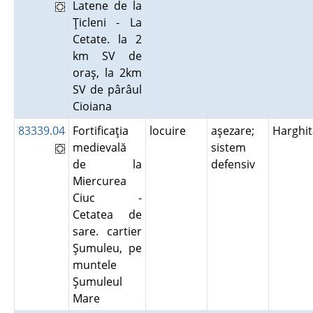
Latene de la
Ţicleni - La
Cetate. la 2
km SV de
oraş, la 2km
SV de pârâul
Cioiana
83339.04
Fortificaţia
locuire
aşezare;
Harghit
medievală
sistem
de la
defensiv
Miercurea
Ciuc -
Cetatea de
sare. cartier
Şumuleu, pe
muntele
Şumuleul
Mare