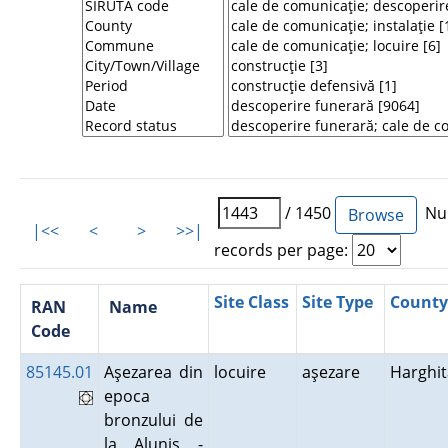
/ 1450
Num
|<<
<
>
>>|
records per page:
Site Class
Site Type
County
RAN
Name
Code
85145.01
Aşezarea din
locuire
aşezare
Harghit
epoca
bronzului de
la Aluniş -