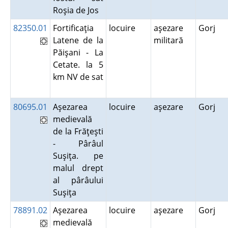
Roşia de Jos
82350.01
Fortificaţia
locuire
aşezare
Gorj
Latene de la
militară
Păişani - La
Cetate. la 5
km NV de sat
80695.01
Aşezarea
locuire
aşezare
Gorj
medievală
de la Frăţeşti
- Pârâul
Suşiţa. pe
malul drept
al pârâului
Suşiţa
78891.02
Aşezarea
locuire
aşezare
Gorj
medievală