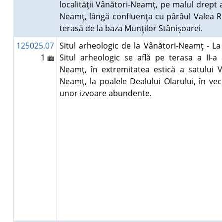
localităţii Vânători-Neamţ, pe malul drept 
Neamţ, lângă confluenţa cu pârâul Valea R
terasă de la baza Munţilor Stânişoarei.
125025.07
Situl arheologic de la Vânători-Neamţ - La 
1
Situl arheologic se află pe terasa a II-a 
Neamţ, în extremitatea estică a satului V
Neamţ, la poalele Dealului Olarului, în vec
unor izvoare abundente.