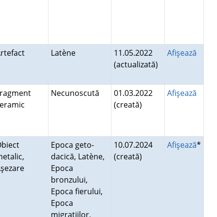
rtefact
Latène
11.05.2022
Afişează
(actualizată)
Fragment
Necunoscută
01.03.2022
Afişează
ceramic
(creată)
biect
Epoca geto-
10.07.2024
Afişează
*
etalic,
dacică, Latène,
(creată)
Aşezare
Epoca
bronzului,
Epoca fierului,
Epoca
migraţiilor,