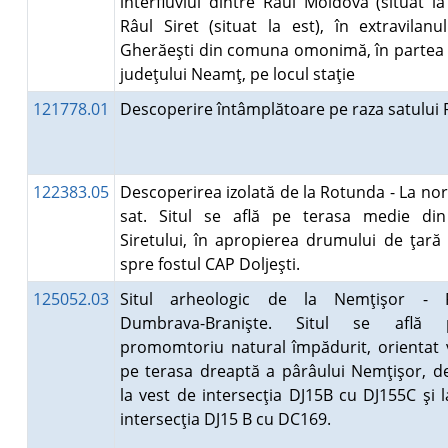
interfluviul dintre Râul Moldova (situat la
Râul Siret (situat la est), în extravilanul
Gherăeşti din comuna omonimă, în partea 
judeţului Neamţ, pe locul staţie
121778.01
Descoperire întâmplătoare pe raza satului
122383.05
Descoperirea izolată de la Rotunda - La nor
sat. Situl se află pe terasa medie di
Siretului, în apropierea drumului de ţară
spre fostul CAP Doljeşti.
125052.03
Situl arheologic de la Nemţişor - 
Dumbrava-Branişte. Situl se află
promomtoriu natural împădurit, orientat v
pe terasa dreaptă a pârâului Nemţişor, de
la vest de intersecţia DJ15B cu DJ155C şi l
intersecţia DJ15 B cu DC169.