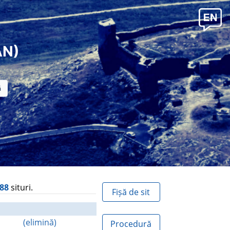
AN)
988
situri.
Fișă de sit
(elimină)
Procedură