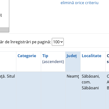
elimină orice criteriu
 de înregistrări pe pagină:
Categorie
Tip
Județ
Localitate
(ascendent)
s
ţă. Situl
Neamţ
Săbăoani,
C
com.
A
Săbăoani
B