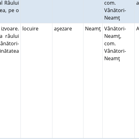
al Râului
com.
ea, pe o
Vânători-
Neamţ
izvoare.
locuire
aşezare
Neamţ
Vânători-
a râului
Neamţ,
ânători-
com.
inătatea
Vânători-
Neamţ