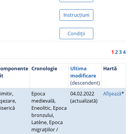
Instrucțiuni
Condiţii
1
2
3
4
Componente
Cronologie
Ultima
Hartă
it
modificare
(descendent)
imitir,
Epoca
04.02.2022
Afişează
*
şezare,
medievală,
(actualizată)
iserică
Eneolitic, Epoca
bronzului,
Latène, Epoca
migraţiilor /