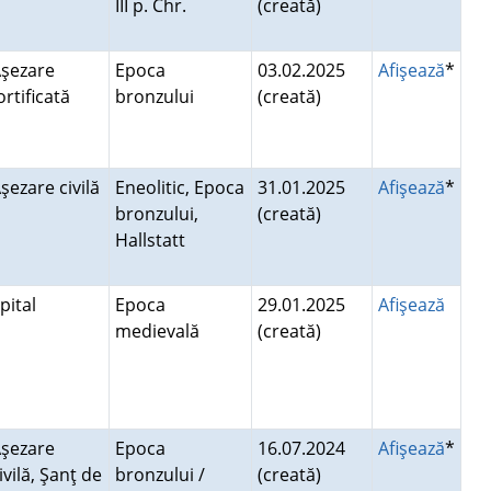
III p. Chr.
(creată)
şezare
Epoca
03.02.2025
Afişează
*
ortificată
bronzului
(creată)
şezare civilă
Eneolitic, Epoca
31.01.2025
Afişează
*
bronzului,
(creată)
Hallstatt
pital
Epoca
29.01.2025
Afişează
medievală
(creată)
şezare
Epoca
16.07.2024
Afişează
*
ivilă, Şanţ de
bronzului /
(creată)