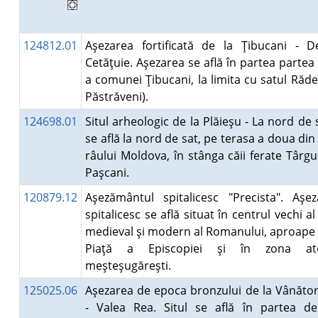
124812.01
Aşezarea fortificată de la Ţibucani - D
Cetăţuie. Aşezarea se află în partea partea
a comunei Ţibucani, la limita cu satul Răde
Păstrăveni).
124698.01
Situl arheologic de la Plăieşu - La nord de s
se află la nord de sat, pe terasa a doua di
râului Moldova, în stânga căii ferate Târg
Paşcani.
120879.12
Aşezământul spitalicesc "Precista". Aşe
spitalicesc se află situat în centrul vechi al
medieval şi modern al Romanului, aproape 
Piaţă a Episcopiei şi în zona atel
meşteşugăreşti.
125025.06
Aşezarea de epoca bronzului de la Vânăto
- Valea Rea. Situl se află în partea d