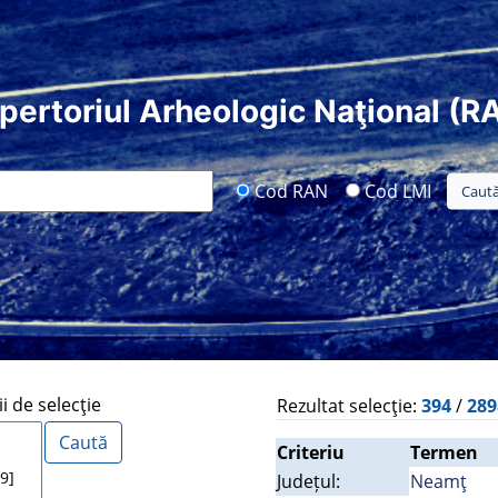
pertoriul Arheologic Naţional (R
Cod RAN
Cod LMI
i de selecţie
Rezultat selecţie:
394
/
28
Criteriu
Termen
Județul:
Neamţ