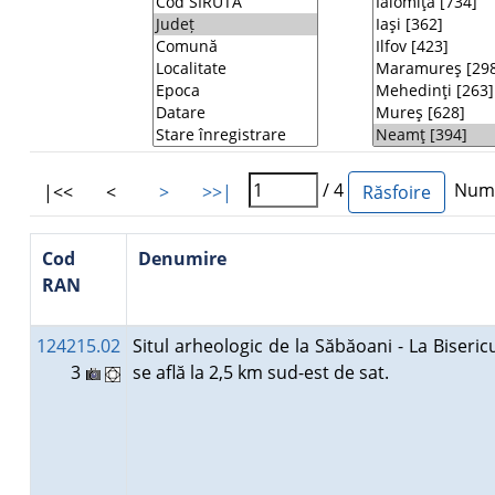
/ 4
Număr
|<<
<
>
>>|
Cod
Denumire
RAN
124215.02
Situl arheologic de la Săbăoani - La Bisericu
3
se află la 2,5 km sud-est de sat.