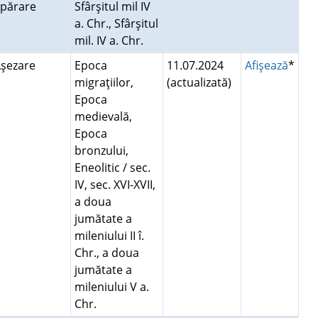
apărare
Sfârşitul mil IV
a. Chr., Sfârşitul
mil. IV a. Chr.
Aşezare
Epoca
11.07.2024
Afişează
*
migraţiilor,
(actualizată)
Epoca
medievală,
Epoca
bronzului,
Eneolitic / sec.
IV, sec. XVI-XVII,
a doua
jumătate a
mileniului II î.
Chr., a doua
jumătate a
mileniului V a.
Chr.