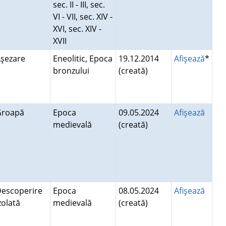
sec. II - III, sec.
VI - VII, sec. XIV -
XVI, sec. XIV -
XVII
Aşezare
Eneolitic, Epoca
19.12.2014
Afişează
*
bronzului
(creată)
Groapă
Epoca
09.05.2024
Afişează
medievală
(creată)
escoperire
Epoca
08.05.2024
Afişează
zolată
medievală
(creată)