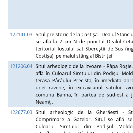
122141.03
Situl preistoric de la Costişa - Dealul Stanciul
se află la 2 km N de punctul Dealul Cetă
teritoriul fostului sat Sbereştii de Sus (în
Costişa); pe malul stâng al Bistriţei
121206.04
Situl arheologic de la Izvoare - Râpa Roşie.
află în Culoarul Siretului din Podişul Mold
terasa Pârâului Precista, în imediata apr
unei ravene, în extravilanul satului Izv
comuna Bahna, în partea de sud-est a j
Neamţ .
122677.03
Situl arheologic de la Gherăeşti - St
Comprimare a Gazelor. Situl se află se
Culoarul Siretului din Podişul Moldo