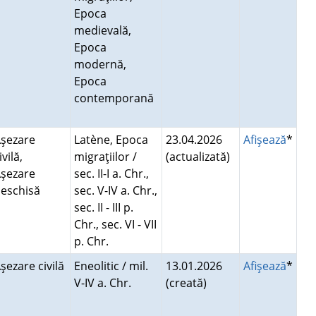
Epoca
medievală,
Epoca
modernă,
Epoca
contemporană
şezare
Latène, Epoca
23.04.2026
Afişează
*
ivilă,
migraţiilor /
(actualizată)
şezare
sec. II-I a. Chr.,
deschisă
sec. V-IV a. Chr.,
sec. II - III p.
Chr., sec. VI - VII
p. Chr.
şezare civilă
Eneolitic / mil.
13.01.2026
Afişează
*
V-IV a. Chr.
(creată)