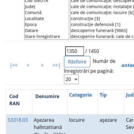
/ 1450
Număr de
|<<
<
>
>>|
ante
înregistrări pe pagină:
Categorie
Tip
Jud
Cod
Denumire
RAN
53318.03
Aşezarea
locuire
aşezare
Car
hallstattiană
Se