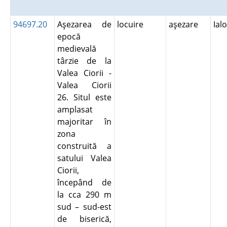
94697.20
Aşezarea de
locuire
aşezare
Ial
epocă
medievală
târzie de la
Valea Ciorii -
Valea Ciorii
26. Situl este
amplasat
majoritar în
zona
construită a
satului Valea
Ciorii,
începând de
la cca 290 m
sud – sud-est
de biserică,