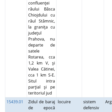
confluenţei
râului Bâsca
Chiojdului cu
râul Stâmnic,
la graniţa cu
judeţul
Prahova, nu
departe de
satele
Rotarea, cca
1,2 km V, şi
Valea Cătinei,
cca 1 km S-E.
Situl intra
parţial şi pe
teritoriul jud
15439.01
Zidul de baraj
locuire
sistem
Ar
de epocă
defensiv