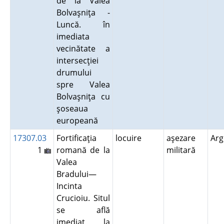
de la Valea
Bolvaşniţa -
Luncă. în
imediata
vecinătate a
intersecţiei
drumului
spre Valea
Bolvaşniţa cu
şoseaua
europeană
17307.03
Fortificaţia
locuire
aşezare
Ar
1
romană de la
militară
Valea
Bradului—
Incinta
Crucioiu. Situl
se află
imediat la