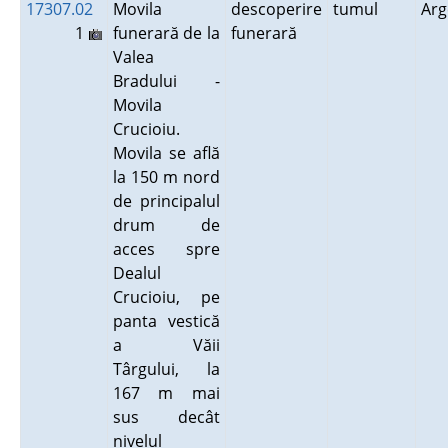
17307.02
Movila
descoperire
tumul
Ar
1
funerară de la
funerară
Valea
Bradului -
Movila
Crucioiu.
Movila se află
la 150 m nord
de principalul
drum de
acces spre
Dealul
Crucioiu, pe
panta vestică
a Văii
Târgului, la
167 m mai
sus decât
nivelul