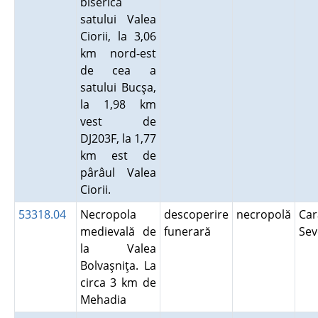
biserica
satului Valea
Ciorii, la 3,06
km nord-est
de cea a
satului Bucşa,
la 1,98 km
vest de
DJ203F, la 1,77
km est de
pârâul Valea
Ciorii.
53318.04
Necropola
descoperire
necropolă
Car
medievală de
funerară
Se
la Valea
Bolvaşniţa. La
circa 3 km de
Mehadia