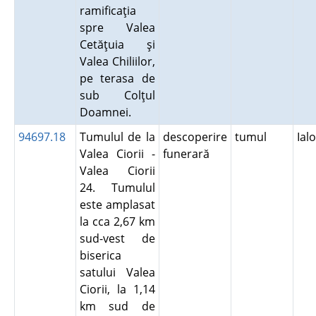
ramificaţia
spre Valea
Cetăţuia şi
Valea Chiliilor,
pe terasa de
sub Colţul
Doamnei.
94697.18
Tumulul de la
descoperire
tumul
Ial
Valea Ciorii -
funerară
Valea Ciorii
24. Tumulul
este amplasat
la cca 2,67 km
sud-vest de
biserica
satului Valea
Ciorii, la 1,14
km sud de