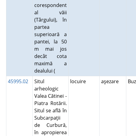
corespondent
al văii
(Târgului), în
partea
superioară a
pantei, la 50
m mai jos
decât cota
maximă a
dealului (
45995.02
Situl
locuire
aşezare
Bu
arheologic
Valea Cătinei -
Piatra Rotării.
Situl se află în
Subcarpaţii
de Curbură,
în apropierea