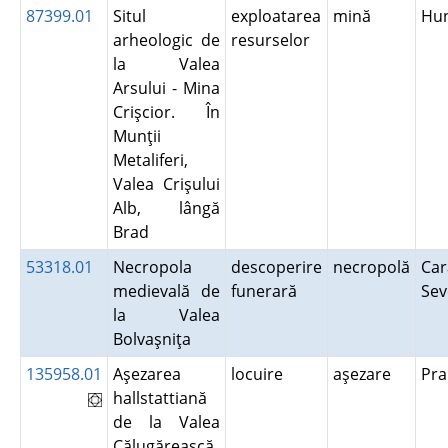
87399.01
Situl
exploatarea
mină
Hu
arheologic de
resurselor
la Valea
Arsului - Mina
Crişcior. În
Munţii
Metaliferi,
Valea Crişului
Alb, lângă
Brad
53318.01
Necropola
descoperire
necropolă
Car
medievală de
funerară
Se
la Valea
Bolvaşniţa
135958.01
Aşezarea
locuire
aşezare
Pr
hallstattiană
de la Valea
Călugărească.