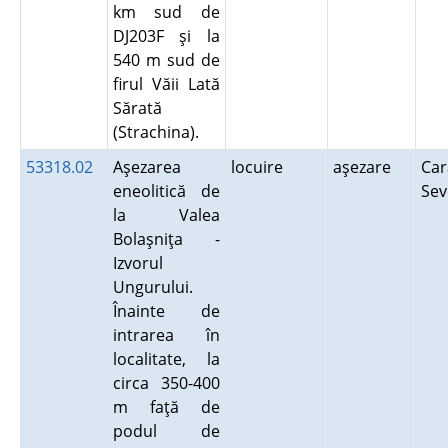
km sud de
DJ203F şi la
540 m sud de
firul Văii Lată
Sărată
(Strachina).
53318.02
Aşezarea
locuire
aşezare
Car
eneolitică de
Se
la Valea
Bolaşniţa -
Izvorul
Ungurului.
Înainte de
intrarea în
localitate, la
circa 350-400
m faţă de
podul de