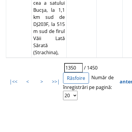
cea a satului
Bucşa, la 1,1
km sud de
DJ203F, la 515
m sud de firul
Văii Lată
Sărată
(Strachina),
/ 1450
Număr de
|<<
<
>
>>|
ante
înregistrări pe pagină: