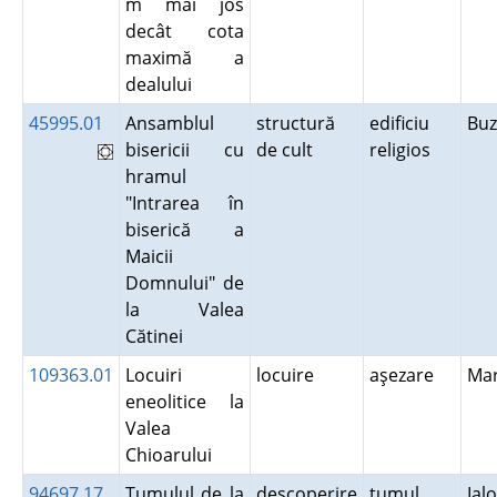
m mai jos
decât cota
maximă a
dealului
45995.01
Ansamblul
structură
edificiu
Bu
bisericii cu
de cult
religios
hramul
"Intrarea în
biserică a
Maicii
Domnului" de
la Valea
Cătinei
109363.01
Locuiri
locuire
aşezare
Ma
eneolitice la
Valea
Chioarului
94697.17
Tumulul de la
descoperire
tumul
Ial