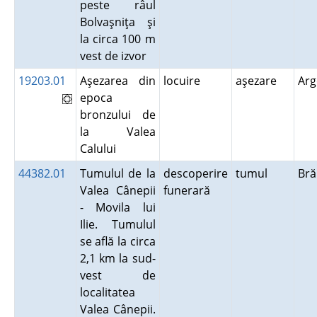
peste râul
Bolvaşniţa şi
la circa 100 m
vest de izvor
19203.01
Aşezarea din
locuire
aşezare
Ar
epoca
bronzului de
la Valea
Calului
44382.01
Tumulul de la
descoperire
tumul
Bră
Valea Cânepii
funerară
- Movila lui
Ilie. Tumulul
se află la circa
2,1 km la sud-
vest de
localitatea
Valea Cânepii.