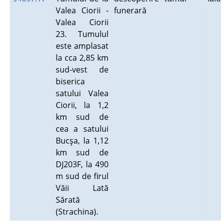
Valea Ciorii -
funerară
Valea Ciorii
23. Tumulul
este amplasat
la cca 2,85 km
sud-vest de
biserica
satului Valea
Ciorii, la 1,2
km sud de
cea a satului
Bucşa, la 1,12
km sud de
DJ203F, la 490
m sud de firul
Văii Lată
Sărată
(Strachina).