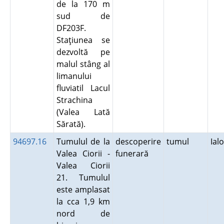
de la 170 m
sud de
DF203F.
Staţiunea se
dezvoltă pe
malul stâng al
limanului
fluviatil Lacul
Strachina
(Valea Lată
Sărată).
94697.16
Tumulul de la
descoperire
tumul
Ial
Valea Ciorii -
funerară
Valea Ciorii
21. Tumulul
este amplasat
la cca 1,9 km
nord de