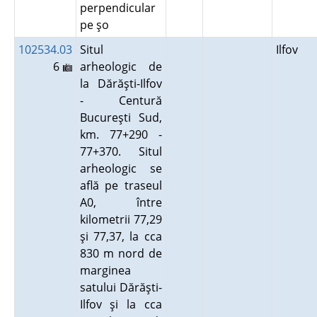
perpendicular
pe şo
102534.03
Situl
Ilfov
6
arheologic de
la Dărăşti-Ilfov
- Centură
Bucureşti Sud,
km. 77+290 -
77+370. Situl
arheologic se
află pe traseul
A0, între
kilometrii 77,29
şi 77,37, la cca
830 m nord de
marginea
satului Dărăşti-
Ilfov şi la cca