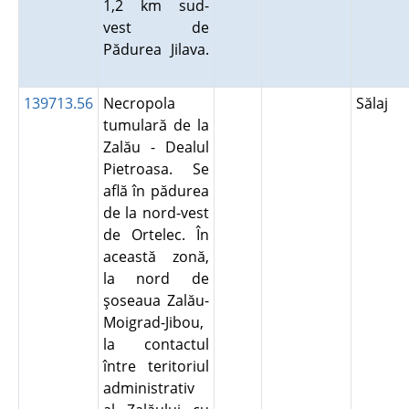
1,2 km sud-
vest de
Pădurea Jilava.
139713.56
Necropola
Sălaj
tumulară de la
Zalău - Dealul
Pietroasa. Se
află în pădurea
de la nord-vest
de Ortelec. În
această zonă,
la nord de
şoseaua Zalău-
Moigrad-Jibou,
la contactul
între teritoriul
administrativ