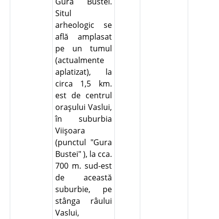
Gura Bustei.
Situl
arheologic se
află amplasat
pe un tumul
(actualmente
aplatizat), la
circa 1,5 km.
est de centrul
oraşului Vaslui,
în suburbia
Viişoara
(punctul "Gura
Bustei" ), la cca.
700 m. sud-est
de această
suburbie, pe
stânga râului
Vaslui,