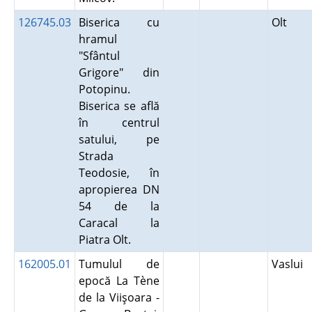
126745.03
Biserica cu
Olt
hramul
"Sfântul
Grigore" din
Potopinu.
Biserica se află
în centrul
satului, pe
Strada
Teodosie, în
apropierea DN
54 de la
Caracal la
Piatra Olt.
162005.01
Tumulul de
Vaslui
epocă La Tène
de la Viişoara -