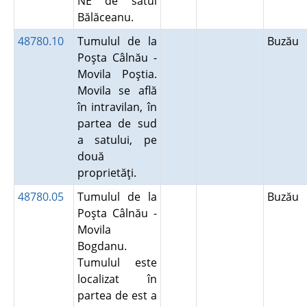
NE de satul
Bălăceanu.
48780.10
Tumulul de la
Buzău
Poşta Câlnău -
Movila Poştia.
Movila se află
în intravilan, în
partea de sud
a satului, pe
două
proprietăţi.
48780.05
Tumulul de la
Buzău
Poşta Câlnău -
Movila
Bogdanu.
Tumulul este
localizat în
partea de est a