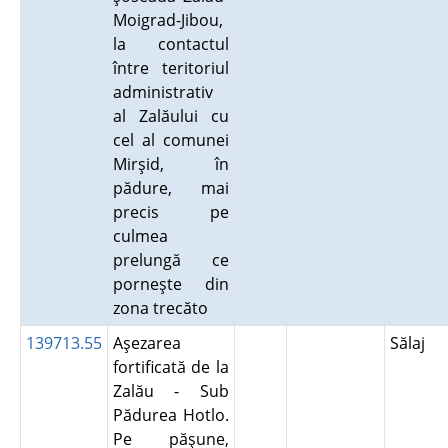
Moigrad-Jibou,
la contactul
între teritoriul
administrativ
al Zalăului cu
cel al comunei
Mirşid, în
pădure, mai
precis pe
culmea
prelungă ce
porneşte din
zona trecăto
139713.55
Aşezarea
Sălaj
fortificată de la
Zalău - Sub
Pădurea Hotlo.
Pe păşune,