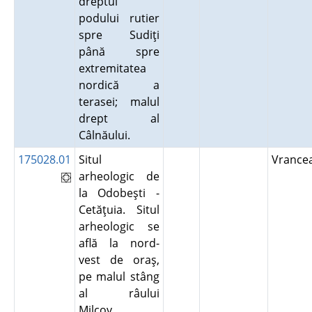
dreptul
podului rutier
spre Sudiţi
până spre
extremitatea
nordică a
terasei; malul
drept al
Câlnăului.
175028.01
Situl
Vranc
arheologic de
la Odobeşti -
Cetăţuia. Situl
arheologic se
află la nord-
vest de oraş,
pe malul stâng
al râului
Milcov.