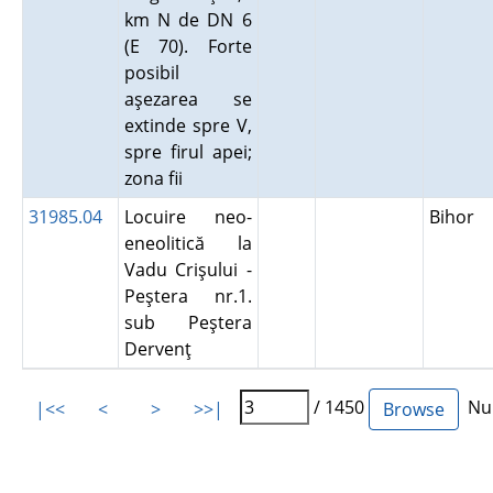
km N de DN 6
(E 70). Forte
posibil
aşezarea se
extinde spre V,
spre firul apei;
zona fii
31985.04
Locuire neo-
Bihor
eneolitică la
Vadu Crişului -
Peştera nr.1.
sub Peştera
Dervenţ
/ 1450
Num
|<<
<
>
>>|