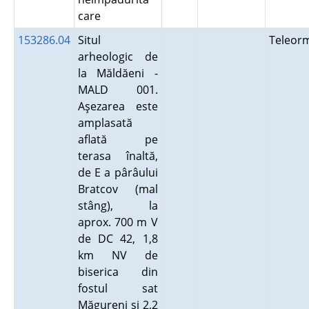
care
153286.04
Situl
Teleor
arheologic de
la Măldăeni -
MALD 001.
Aşezarea este
amplasată
aflată pe
terasa înaltă,
de E a pârâului
Bratcov (mal
stâng), la
aprox. 700 m V
de DC 42, 1,8
km NV de
biserica din
fostul sat
Măgureni şi 2,2