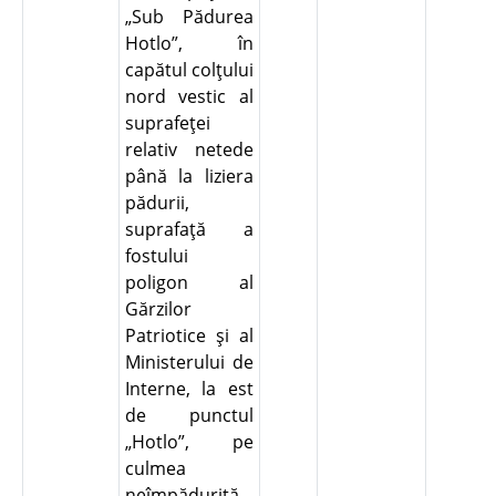
„Sub Pădurea
Hotlo”, în
capătul colţului
nord vestic al
suprafeţei
relativ netede
până la liziera
pădurii,
suprafaţă a
fostului
poligon al
Gărzilor
Patriotice şi al
Ministerului de
Interne, la est
de punctul
„Hotlo”, pe
culmea
neîmpădurită