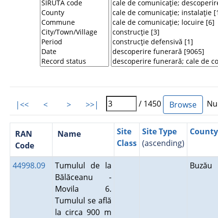
/ 1450
Num
|<<
<
>
>>|
Site
Site Type
County
RAN
Name
Class
(ascending)
Code
44998.09
Tumulul de la
Buzău
Bălăceanu -
Movila 6.
Tumulul se află
la circa 900 m