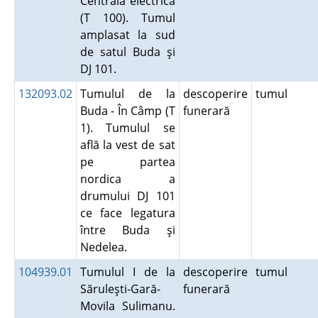
Centrala electrică
(T 100). Tumul
amplasat la sud
de satul Buda şi
DJ 101.
132093.02
Tumulul de la
descoperire
tumul
Buda - În Câmp (T
funerară
1). Tumulul se
află la vest de sat
pe partea
nordica a
drumului DJ 101
ce face legatura
între Buda şi
Nedelea.
104939.01
Tumulul I de la
descoperire
tumul
Săruleşti-Gară-
funerară
Movila Sulimanu.