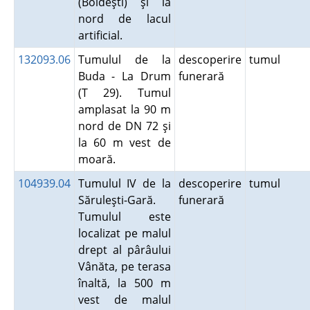
(Boldeşti) şi la
nord de lacul
artificial.
132093.06
Tumulul de la
descoperire
tumul
Buda - La Drum
funerară
(T 29). Tumul
amplasat la 90 m
nord de DN 72 şi
la 60 m vest de
moară.
104939.04
Tumulul IV de la
descoperire
tumul
Săruleşti-Gară.
funerară
Tumulul este
localizat pe malul
drept al pârâului
Vânăta, pe terasa
înaltă, la 500 m
vest de malul