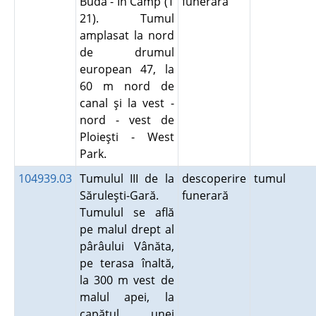
Buda - În Câmp (T
funerară
21). Tumul
amplasat la nord
de drumul
european 47, la
60 m nord de
canal şi la vest -
nord - vest de
Ploieşti - West
Park.
104939.03
Tumulul III de la
descoperire
tumul
Săruleşti-Gară.
funerară
Tumulul se află
pe malul drept al
pârâului Vânăta,
pe terasa înaltă,
la 300 m vest de
malul apei, la
capătul unei