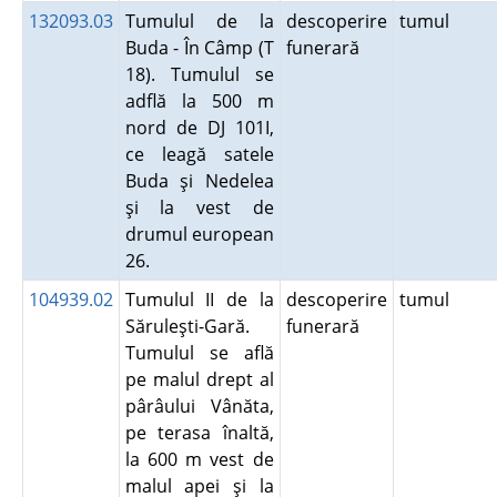
132093.03
Tumulul de la
descoperire
tumul
Buda - În Câmp (T
funerară
18). Tumulul se
adflă la 500 m
nord de DJ 101I,
ce leagă satele
Buda şi Nedelea
şi la vest de
drumul european
26.
104939.02
Tumulul II de la
descoperire
tumul
Săruleşti-Gară.
funerară
Tumulul se află
pe malul drept al
pârâului Vânăta,
pe terasa înaltă,
la 600 m vest de
malul apei şi la