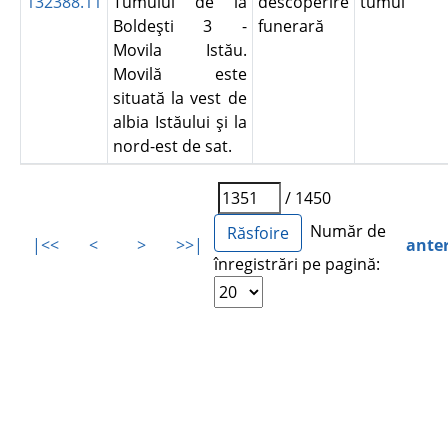
132388.11
Tumulul de la
descoperire
tumul
Boldeşti 3 -
funerară
Movila Istău.
Movilă este
situată la vest de
albia Istăului şi la
nord-est de sat.
/ 1450
Număr de
|<<
<
>
>>|
ante
înregistrări pe pagină: