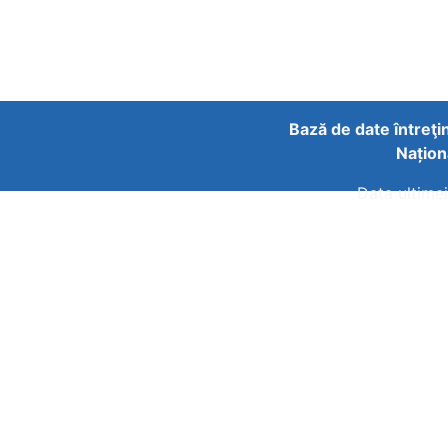
Bază de date întreţi
Națion
Data ultimei