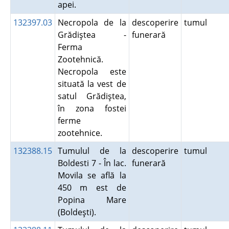
apei.
132397.03
Necropola de la
descoperire
tumul
Grădiştea -
funerară
Ferma
Zootehnică.
Necropola este
situată la vest de
satul Grădiştea,
în zona fostei
ferme
zootehnice.
132388.15
Tumulul de la
descoperire
tumul
Boldesti 7 - În lac.
funerară
Movila se află la
450 m est de
Popina Mare
(Boldeşti).