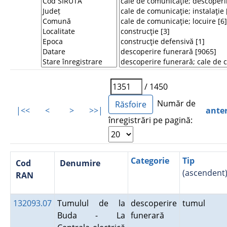
/ 1450
Număr de
|<<
<
>
>>|
ante
înregistrări pe pagină:
Categorie
Tip
Cod
Denumire
(ascendent
RAN
132093.07
Tumulul de la
descoperire
tumul
Buda - La
funerară