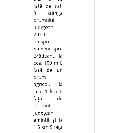
faţă de sat,
în stânga
drumului
judeţean
203D
dinspre
Smeeni spre
Brădeanu, la
cca. 100 m E
faţă de un
drum
agricol, la
cca. 1 km E
faţă de
drumul
judeţean
amintit şi la
1,5 km S faţă