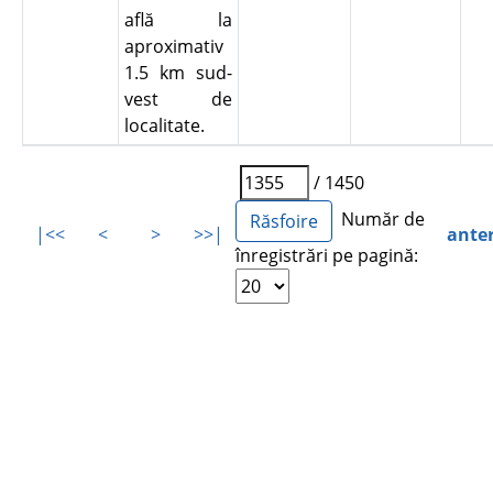
află la
aproximativ
1.5 km sud-
vest de
localitate.
/ 1450
Număr de
|<<
<
>
>>|
ante
înregistrări pe pagină: