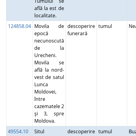
Tumulul se
află la est de
localitate.
124858.04
Movila de
descoperire
tumul
Ne
epocă
funerară
necunoscută
de la
Urecheni.
Movila se
află la nord-
vest de satul
Lunca
Moldovei,
între
cazematele 2
şi 3, spre
Moldova.
49554.10
Situl
descoperire
tumul
Bu