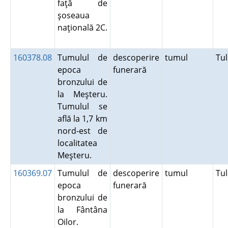
faţă de
şoseaua
naţională 2C.
160378.08
Tumulul de
descoperire
tumul
Tu
epoca
funerară
bronzului de
la Meşteru.
Tumulul se
află la 1,7 km
nord-est de
localitatea
Meşteru.
160369.07
Tumulul de
descoperire
tumul
Tu
epoca
funerară
bronzului de
la Fântâna
Oilor.