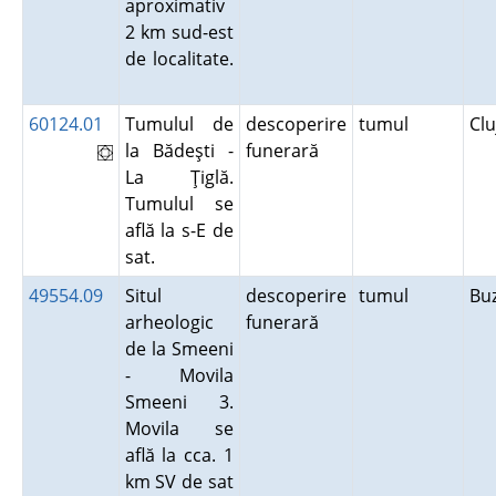
aproximativ
2 km sud-est
de localitate.
60124.01
Tumulul de
descoperire
tumul
Cl
la Bădeşti -
funerară
La Ţiglă.
Tumulul se
află la s-E de
sat.
49554.09
Situl
descoperire
tumul
Bu
arheologic
funerară
de la Smeeni
- Movila
Smeeni 3.
Movila se
află la cca. 1
km SV de sat