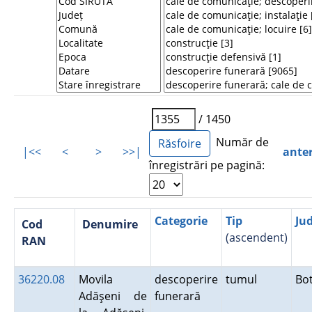
/ 1450
Număr de
|<<
<
>
>>|
ante
înregistrări pe pagină:
Categorie
Tip
Ju
Cod
Denumire
(ascendent)
RAN
36220.08
Movila
descoperire
tumul
Bo
Adăşeni de
funerară