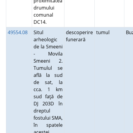
proximitatea
drumului
comunal
DC14.
49554.08
Situl
descoperire
tumul
Bu
arheologic
funerară
de la Smeeni
- Movila
Smeeni 2.
Tumulul se
află la sud
de sat, la
cca. 1 km
sud faţă de
DJ 203D în
dreptul
fostului SMA,
în spatele
acestei