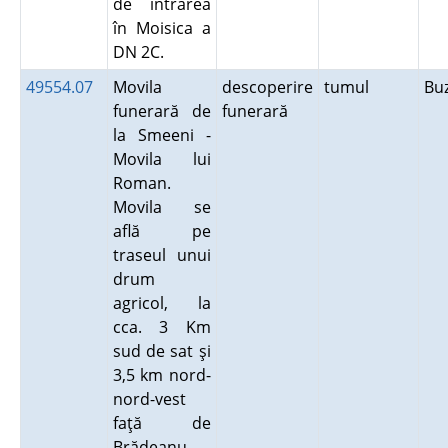
de intrarea
în Moisica a
DN 2C.
49554.07
Movila
descoperire
tumul
Bu
funerară de
funerară
la Smeeni -
Movila lui
Roman.
Movila se
află pe
traseul unui
drum
agricol, la
cca. 3 Km
sud de sat şi
3,5 km nord-
nord-vest
faţă de
Brădeanu.