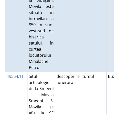
la Adăşeni.
Movila este
situată în
intravilan, la
850 m sud-
vest-sud de
biserica
satului, în
curtea
locuitorului
Mihalache
Petru.
49554.11
Situl
descoperire
tumul
Bu
arheologic
funerară
de la Smeeni
- Movila
Smeeni 5.
Movila se
află la SE