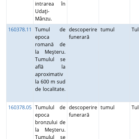
intrarea în
Udaţi-
Mânzu.
160378.11
Tumul de
descoperire
tumul
Tu
epoca
funerară
romană de
la Meşteru.
Tumulul se
află la
aproximativ
la 600 m sud
de localitate.
160378.05
Tumulul de
descoperire
tumul
Tu
epoca
funerară
bronzului de
la Meşteru.
Tumulul se