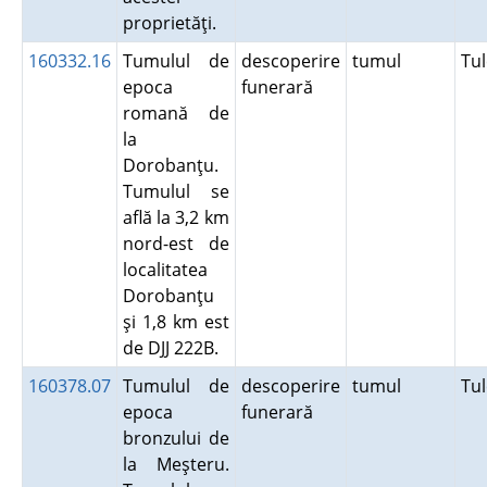
proprietăţi.
160332.16
Tumulul de
descoperire
tumul
Tu
epoca
funerară
romană de
la
Dorobanţu.
Tumulul se
află la 3,2 km
nord-est de
localitatea
Dorobanţu
şi 1,8 km est
de DJJ 222B.
160378.07
Tumulul de
descoperire
tumul
Tu
epoca
funerară
bronzului de
la Meşteru.