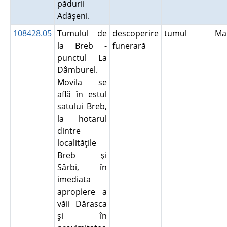
pădurii
Adăşeni.
108428.05
Tumulul de
descoperire
tumul
Ma
la Breb -
funerară
punctul La
Dâmburel.
Movila se
află în estul
satului Breb,
la hotarul
dintre
localităţile
Breb şi
Sârbi, în
imediata
apropiere a
văii Dărasca
şi în