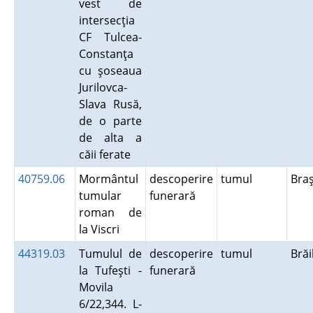
vest de
intersecţia
CF Tulcea-
Constanţa
cu şoseaua
Jurilovca-
Slava Rusă,
de o parte
de alta a
căii ferate
40759.06
Mormântul
descoperire
tumul
Bra
tumular
funerară
roman de
la Viscri
44319.03
Tumulul de
descoperire
tumul
Bră
la Tufeşti -
funerară
Movila
6/22,344. L-