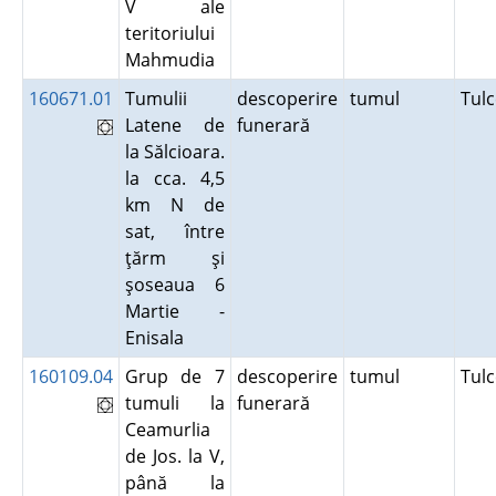
V ale
teritoriului
Mahmudia
160671.01
Tumulii
descoperire
tumul
Tul
Latene de
funerară
la Sălcioara.
la cca. 4,5
km N de
sat, între
ţărm şi
şoseaua 6
Martie -
Enisala
160109.04
Grup de 7
descoperire
tumul
Tul
tumuli la
funerară
Ceamurlia
de Jos. la V,
până la