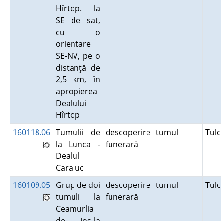
Hîrtop. la
SE de sat,
cu o
orientare
SE-NV, pe o
distanţă de
2,5 km, în
apropierea
Dealului
Hîrtop
160118.06
Tumulii de
descoperire
tumul
Tul
la Lunca -
funerară
Dealul
Caraiuc
160109.05
Grup de doi
descoperire
tumul
Tul
tumuli la
funerară
Ceamurlia
de Jos-la