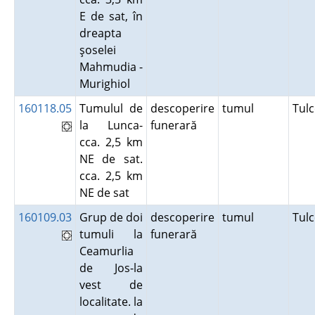
E de sat, în
dreapta
şoselei
Mahmudia -
Murighiol
160118.05
Tumulul de
descoperire
tumul
Tul
la Lunca-
funerară
cca. 2,5 km
NE de sat.
cca. 2,5 km
NE de sat
160109.03
Grup de doi
descoperire
tumul
Tul
tumuli la
funerară
Ceamurlia
de Jos-la
vest de
localitate. la