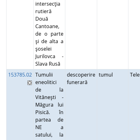
intersecţia
rutieră
Două
Cantoane,
de o parte
şi de alta a
şoselei
Jurilovca -
Slava Rusă
153785.02
Tumulii
descoperire
tumul
Tel
eneolitici
funerară
de la
Vităneşti -
Măgura lui
Pisică. în
partea de
NE a
satului, la