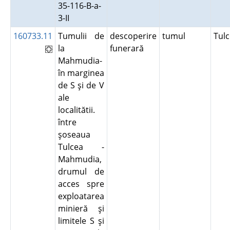
35-116-B-a-
3-II
160733.11
Tumulii de
descoperire
tumul
Tul
la
funerară
Mahmudia-
în marginea
de S şi de V
ale
localitătii.
între
şoseaua
Tulcea -
Mahmudia,
drumul de
acces spre
exploatarea
minieră şi
limitele S şi