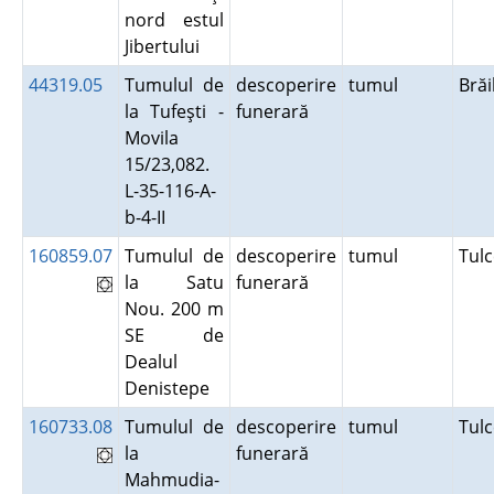
nord estul
Jibertului
44319.05
Tumulul de
descoperire
tumul
Bră
la Tufeşti -
funerară
Movila
15/23,082.
L-35-116-A-
b-4-II
160859.07
Tumulul de
descoperire
tumul
Tul
la Satu
funerară
Nou. 200 m
SE de
Dealul
Denistepe
160733.08
Tumulul de
descoperire
tumul
Tul
la
funerară
Mahmudia-