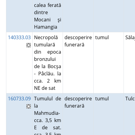
calea ferată
dintre
Mocani şi
Hamangia
140333.03
Necropolă
descoperire
tumul
Săl
tumulară
funerară
din epoca
bronzului
de la Bocşa
- Pâclău. la
cca. 2 km
NE de sat
160733.09
Tumulul de
descoperire
tumul
Tul
la
funerară
Mahmudia-
cca. 3,5 km
E de sat.
cca. 3,5 km