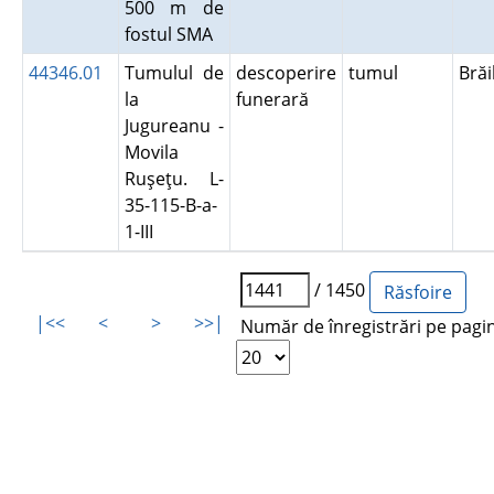
500 m de
fostul SMA
44346.01
Tumulul de
descoperire
tumul
Bră
la
funerară
Jugureanu -
Movila
Ruşeţu. L-
35-115-B-a-
1-III
/ 1450
|<<
<
>
>>|
Număr de înregistrări pe pagi