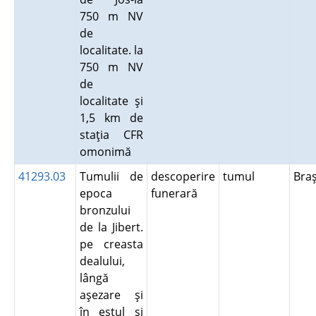
750 m NV
de
localitate. la
750 m NV
de
localitate şi
1,5 km de
staţia CFR
omonimă
41293.03
Tumulii de
descoperire
tumul
Bra
epoca
funerară
bronzului
de la Jibert.
pe creasta
dealului,
lângă
aşezare şi
în estul şi