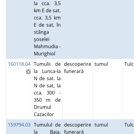
la cca. 3,5
km E de sat.
cca. 3,5 km
E de sat, în
stânga
şoselei
Mahmudia -
Murighiol
160118.04
Tumulii de
descoperire
tumul
Tul
la Lunca-la
funerară
N de sat. la
N de sat, la
cca. 300 -
350 m de
Drumul
Cazacilor
159794.03
Tumulul de
descoperire
tumul
Tul
la Baia.
funerară