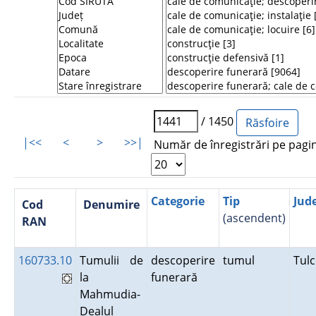
/ 1450
|<<
<
>
>>|
Număr de înregistrări pe pagi
Categorie
Tip
Jud
Cod
Denumire
(ascendent)
RAN
160733.10
Tumulii de
descoperire
tumul
Tul
la
funerară
Mahmudia-
Dealul