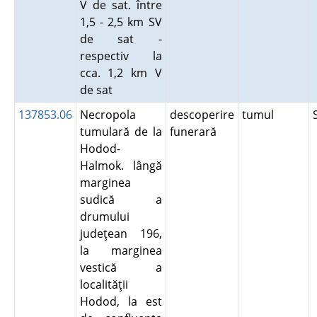
V de sat. între
1,5 - 2,5 km SV
de sat -
respectiv la
cca. 1,2 km V
de sat
137853.06
Necropola
descoperire
tumul
tumulară de la
funerară
Hodod-
Halmok. lângă
marginea
sudică a
drumului
judeţean 196,
la marginea
vestică a
localităţii
Hodod, la est