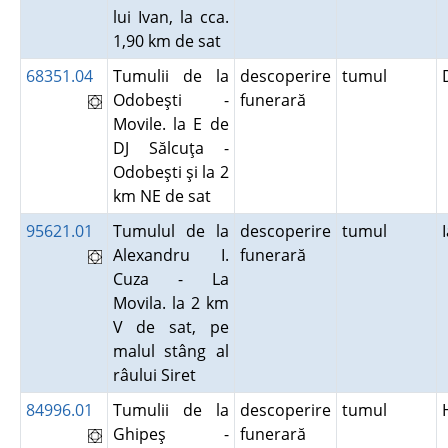
lui Ivan, la cca.
1,90 km de sat
68351.04
Tumulii de la
descoperire
tumul
Odobeşti -
funerară
Movile. la E de
DJ Sălcuţa -
Odobeşti şi la 2
km NE de sat
95621.01
Tumulul de la
descoperire
tumul
Alexandru I.
funerară
Cuza - La
Movila. la 2 km
V de sat, pe
malul stâng al
râului Siret
84996.01
Tumulii de la
descoperire
tumul
Ghipeş -
funerară