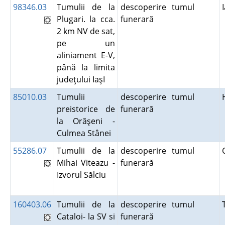
98346.03
Tumulii de la
descoperire
tumul
Plugari. la cca.
funerară
2 km NV de sat,
pe un
aliniament E-V,
până la limita
judeţului IaşI
85010.03
Tumulii
descoperire
tumul
preistorice de
funerară
la Orăşeni -
Culmea Stânei
55286.07
Tumulii de la
descoperire
tumul
Mihai Viteazu -
funerară
Izvorul Sălciu
160403.06
Tumulii de la
descoperire
tumul
Cataloi- la SV si
funerară