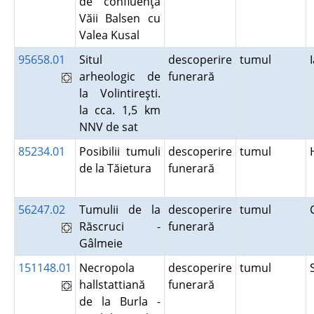
de confluenţa
Văii Balsen cu
Valea Kusal
95658.01
Situl
descoperire
tumul
arheologic de
funerară
la Volintireşti.
la cca. 1,5 km
NNV de sat
85234.01
Posibilii tumuli
descoperire
tumul
de la Tăietura
funerară
56247.02
Tumulii de la
descoperire
tumul
Răscruci -
funerară
Gâlmeie
151148.01
Necropola
descoperire
tumul
hallstattiană
funerară
de la Burla -