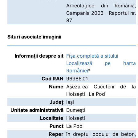
Arheologice din România,
Campania 2003 - Raportul nr.
87
Situri asociate imaginii
Informaţii despre sit
Fişa completă a sitului
Localizează pe harta
României
*
Cod RAN
96986.01
Nume
Aşezarea Cucuteni de la
Hoiseşti -La Pod
Județ
Iaşi
Unitate administrativă
Dumeşti
Localitate
Hoiseşti
Punct
La Pod
Reper
în dreptul podului de beton,