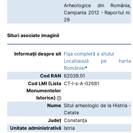
Arheologice din România,
Campania 2012 - Raportul nr.
29
Situri asociate imaginii
Informaţii despre sit
Fişa completă a sitului
Localizează pe harta
României
*
Cod RAN
62039.01
Cod LMI (Lista
CT-I-s-A-02681
Monumentelor
Istorice)
Nume
Situl arheologic de la Histria -
Cetate
Județ
Constanţa
Unitate administrativă
Istria