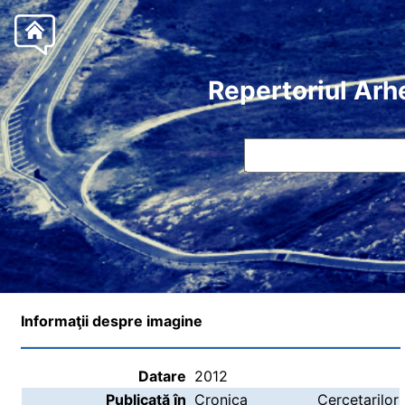
Repertoriul Arh
Informaţii despre imagine
Datare
2012
Publicată în
Cronica Cercetarilor