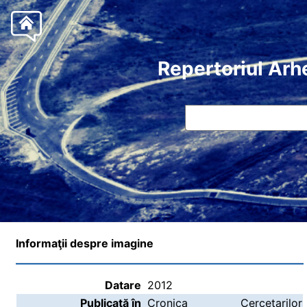
Repertoriul Arh
Informaţii despre imagine
Datare
2012
Publicată în
Cronica Cercetarilor