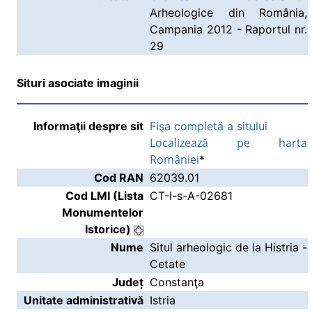
Arheologice din România,
Campania 2012 - Raportul nr.
29
Situri asociate imaginii
Informaţii despre sit
Fişa completă a sitului
Localizează pe harta
României
*
Cod RAN
62039.01
Cod LMI (Lista
CT-I-s-A-02681
Monumentelor
Istorice)
Nume
Situl arheologic de la Histria -
Cetate
Județ
Constanţa
Unitate administrativă
Istria