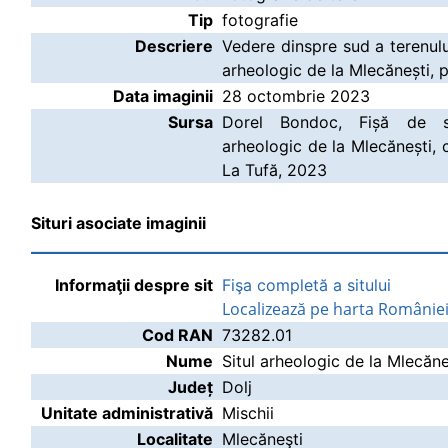
Tip
fotografie
Descriere
Vedere dinspre sud a terenului
arheologic de la Mlecănești, p
Data imaginii
28 octombrie 2023
Sursa
Dorel Bondoc, Fișă de si
arheologic de la Mlecănești,
La Tufă, 2023
Situri asociate imaginii
Informaţii despre sit
Fişa completă a sitului
Localizează pe harta Românie
Cod RAN
73282.01
Nume
Situl arheologic de la Mlecăne
Județ
Dolj
Unitate administrativă
Mischii
Localitate
Mlecăneşti