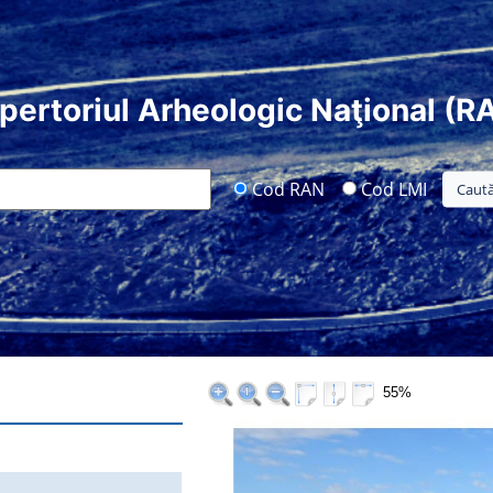
pertoriul Arheologic Naţional (R
Cod RAN
Cod LMI
55%