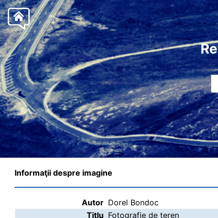
Re
Informaţii despre imagine
Autor
Dorel Bondoc
Titlu
Fotografie de teren