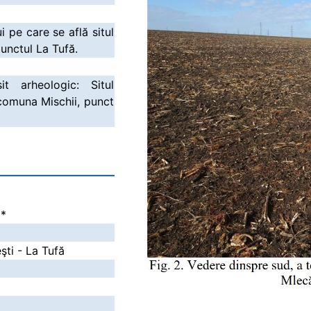
 pe care se află situl
unctul La Tufă.
t arheologic: Situl
 comuna Mischii, punct
i
*
şti - La Tufă