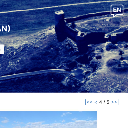
AN)
|<<
<
4 / 5
>>|