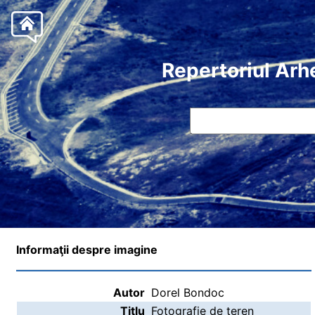
Repertoriul Arh
Informaţii despre imagine
Autor
Dorel Bondoc
Titlu
Fotografie de teren