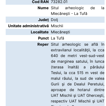
Cod RAN
73282.01
Nume
Situl arheologic de la
Mlecăneşti - La Tufă
Județ
Dolj
Unitate administrativă
Mischii
Localitate
Mlecăneşti
Punct
La Tufă
Reper
Situl arheologic se află în
extravilanul localităţii, la cca
640 de metri vest-sud-vest
de marginea satului, în lunca
(terasa înaltă) a pârâului
Teslui, la cca 515 m vest de
malul râului, la sud de valea
Gurii şi de Dealul Peretului,
aproape de hotarul dintre
UAT Mischii şi UAT Gherceşti,
respectiv UAT Mischii şi UAT