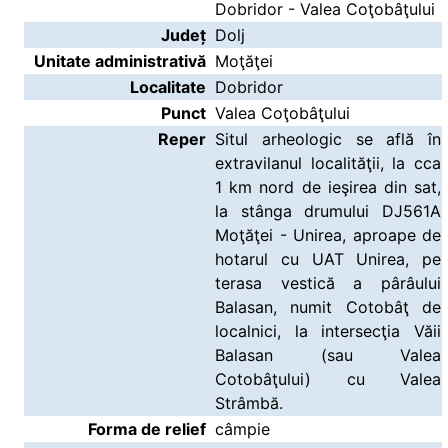
Dobridor - Valea Coţobâţului
Județ
Dolj
Unitate administrativă
Moţăţei
Localitate
Dobridor
Punct
Valea Coţobâţului
Reper
Situl arheologic se află în
extravilanul localităţii, la cca
1 km nord de ieşirea din sat,
la stânga drumului DJ561A
Moţăţei - Unirea, aproape de
hotarul cu UAT Unirea, pe
terasa vestică a pârâului
Balasan, numit Cotobâţ de
localnici, la intersecţia Văii
Balasan (sau Valea
Cotobâţului) cu Valea
Strâmbă.
Forma de relief
câmpie