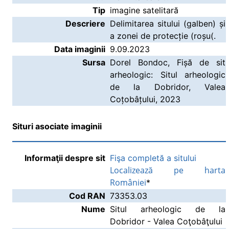
Tip
imagine satelitară
Descriere
Delimitarea sitului (galben) și
a zonei de protecție (roșu(.
Data imaginii
9.09.2023
Sursa
Dorel Bondoc, Fișă de sit
arheologic: Situl arheologic
de la Dobridor, Valea
Coțobâțului, 2023
Situri asociate imaginii
Informaţii despre sit
Fişa completă a sitului
Localizează pe harta
României
*
Cod RAN
73353.03
Nume
Situl arheologic de la
Dobridor - Valea Coţobâţului