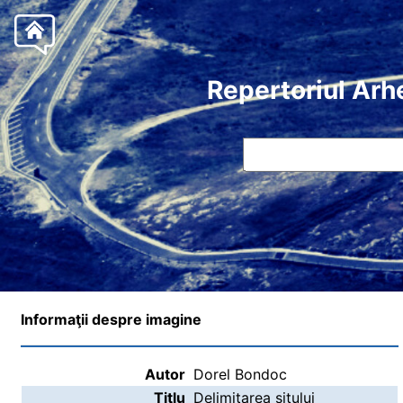
Repertoriul Arh
Informaţii despre imagine
Autor
Dorel Bondoc
Titlu
Delimitarea sitului