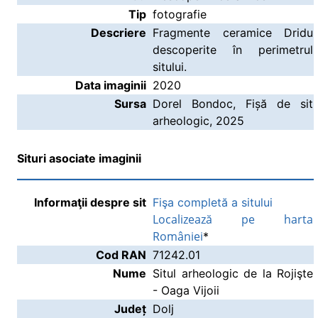
Tip
fotografie
Descriere
Fragmente ceramice Dridu
descoperite în perimetrul
sitului.
Data imaginii
2020
Sursa
Dorel Bondoc, Fișă de sit
arheologic, 2025
Situri asociate imaginii
Informaţii despre sit
Fişa completă a sitului
Localizează pe harta
României
*
Cod RAN
71242.01
Nume
Situl arheologic de la Rojişte
- Oaga Vijoii
Județ
Dolj