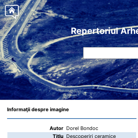
Repertoriul Arh
Informaţii despre imagine
Autor
Dorel Bondoc
Titlu
Descoperiri ceramice