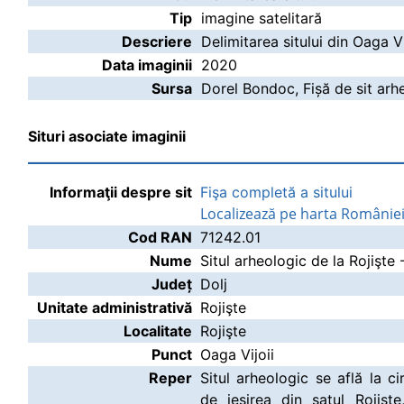
Tip
imagine satelitară
Descriere
Delimitarea sitului din Oaga Vi
Data imaginii
2020
Sursa
Dorel Bondoc, Fișă de sit arh
Situri asociate imaginii
Informaţii despre sit
Fişa completă a sitului
Localizează pe harta Românie
Cod RAN
71242.01
Nume
Situl arheologic de la Rojişte 
Județ
Dolj
Unitate administrativă
Rojişte
Localitate
Rojişte
Punct
Oaga Vijoii
Reper
Situl arheologic se află la 
de ieşirea din satul Rojişt