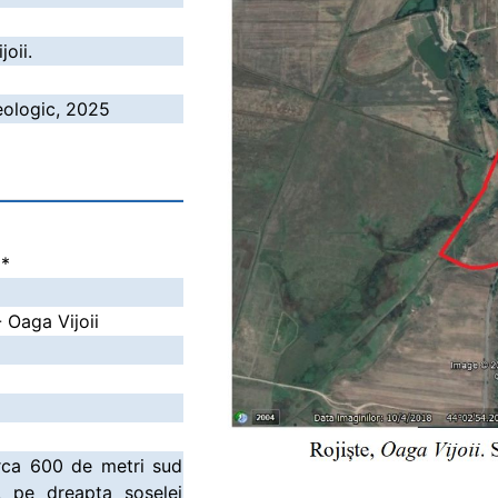
joii.
eologic, 2025
i
*
- Oaga Vijoii
circa 600 de metri sud
e, pe dreapta şoselei