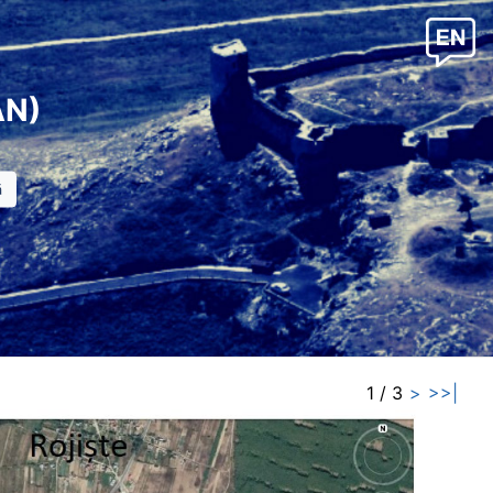
AN)
1 / 3
>
>>|