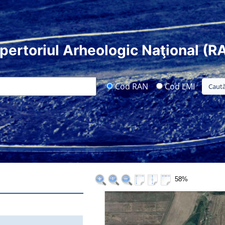
pertoriul Arheologic Naţional (R
Cod RAN
Cod LMI
58%