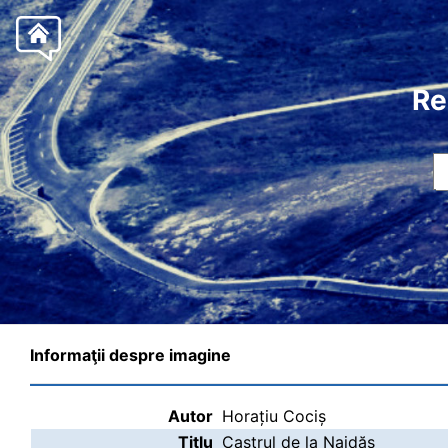
Re
Informaţii despre imagine
Autor
Horațiu Cociș
Titlu
Castrul de la Naidăș