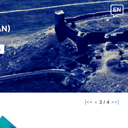
AN)
|<<
<
3 / 4
>>|