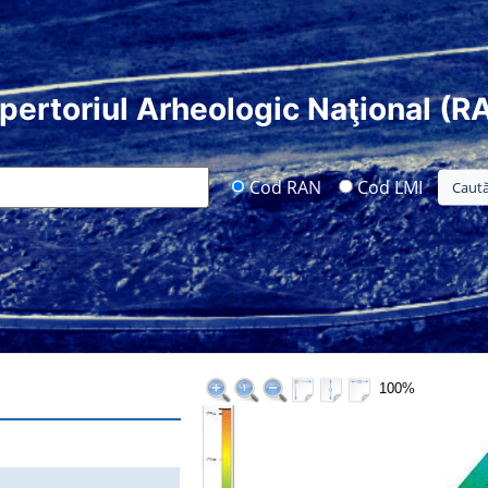
pertoriul Arheologic Naţional (R
Cod RAN
Cod LMI
100%