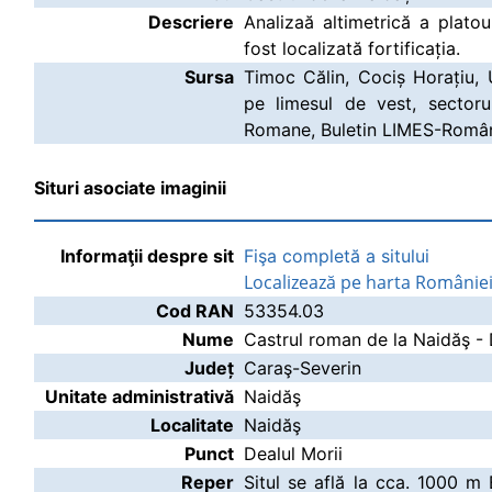
Descriere
Analizaă altimetrică a platou
fost localizată fortificația.
Sursa
Timoc Călin, Cociș Horațiu, 
pe limesul de vest, sectoru
Romane, Buletin LIMES-Români
Situri asociate imaginii
Informaţii despre sit
Fişa completă a sitului
Localizează pe harta Românie
Cod RAN
53354.03
Nume
Castrul roman de la Naidăş - 
Județ
Caraş-Severin
Unitate administrativă
Naidăş
Localitate
Naidăş
Punct
Dealul Morii
Reper
Situl se află la cca. 1000 