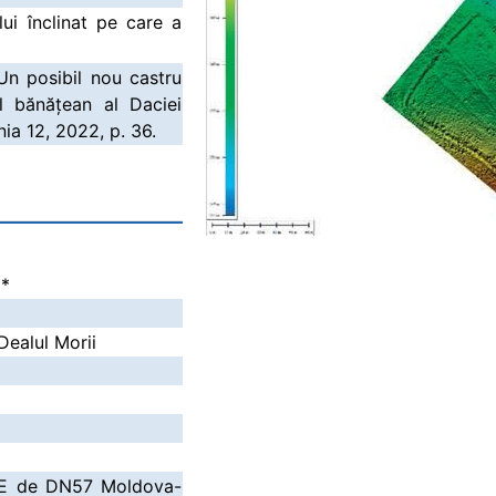
lui înclinat pe care a
Un posibil nou castru
l bănățean al Daciei
a 12, 2022, p. 36.
i
*
Dealul Morii
m E de DN57 Moldova-