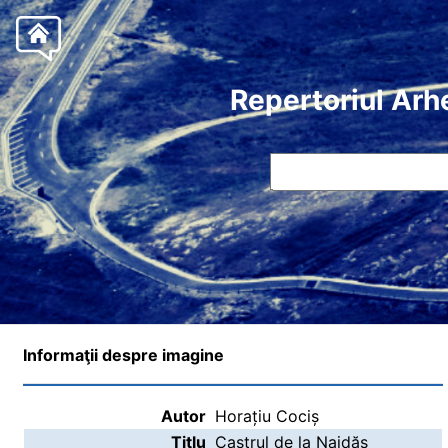
Repertoriul Arh
Informaţii despre imagine
Autor
Horațiu Cociș
Titlu
Castrul de la Naidăș