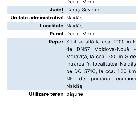
Dealul Morii
Județ
Caraş-Severin
Unitate administrativă
Naidăş
Localitate
Naidăş
Punct
Dealul Morii
Reper
Situl se află la cca. 1000 m E
de DN57 Moldova-Nouă -
Moraviţa, la cca. 550 m S de
intrarea în localitatea Naidăş
pe DC 571C, la cca. 1,20 km
NE de primăria comunei
Naidăş.
Utilizare teren
păşune