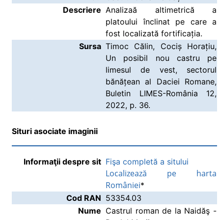
Descriere
Analizaă altimetrică a
platoului înclinat pe care a
fost localizată fortificația.
Sursa
Timoc Călin, Cociș Horațiu,
Un posibil nou castru pe
limesul de vest, sectorul
bănățean al Daciei Romane,
Buletin LIMES-România 12,
2022, p. 36.
Situri asociate imaginii
Informaţii despre sit
Fişa completă a sitului
Localizează pe harta
României
*
Cod RAN
53354.03
Nume
Castrul roman de la Naidăş -