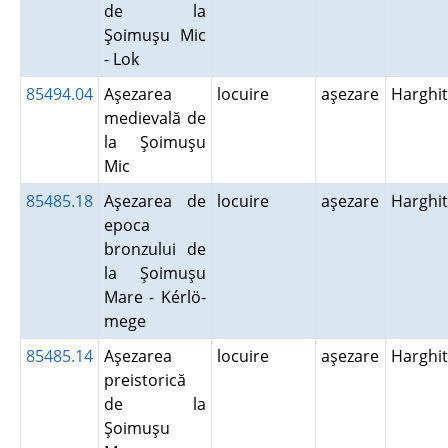
de la
Şoimuşu Mic
- Lok
85494.04
Aşezarea
locuire
aşezare
Harghi
medievală de
la Şoimuşu
Mic
85485.18
Aşezarea de
locuire
aşezare
Harghi
epoca
bronzului de
la Şoimuşu
Mare - Kérlö-
mege
85485.14
Aşezarea
locuire
aşezare
Harghi
preistorică
de la
Şoimuşu