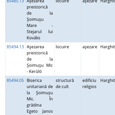
85485.13
Aşezarea
locuire
aşezare
Harghi
preistorică
de la
Şoimuşu
Mare -
Stejarul lui
Kováks
85494.13
Aşezarea
locuire
aşezare
Harghi
preistorică
de la
Şoimuşu Mic
- Kerülö
85494.05
Biserica
structură
edificiu
Harghi
unitariană de
de cult
religios
la Şoimuşu
Mic. În
grădina
Egeto Janos