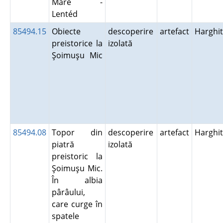
Mare -
Lentéd
85494.15
Obiecte
descoperire
artefact
Harghi
preistorice la
izolată
Şoimuşu Mic
85494.08
Topor din
descoperire
artefact
Harghi
piatră
izolată
preistoric la
Şoimuşu Mic.
În albia
pârâului,
care curge în
spatele