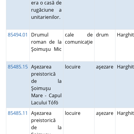
era o casă de
rugăciune a
unitarienilor.
85494.01
Drumul
cale de
drum
Harghi
roman de la
comunicaţie
Şoimuşu Mic
85485.15
Aşezarea
locuire
aşezare
Harghi
preistorică
de la
Şoimuşu
Mare - Capul
Lacului Tófö
85485.11
Aşezarea
locuire
aşezare
Harghi
preistorică
de la