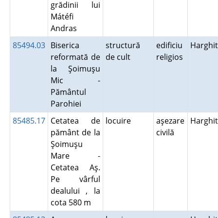
grădinii lui
Mátéfi
Andras
85494.03
Biserica
structură
edificiu
Harghi
reformată de
de cult
religios
la Şoimuşu
Mic -
Pământul
Parohiei
85485.17
Cetatea de
locuire
aşezare
Harghi
pământ de la
civilă
Şoimuşu
Mare -
Cetatea Aş.
Pe vârful
dealului , la
cota 580 m