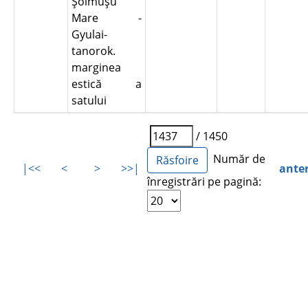
Şoimuşu
Mare -
Gyulai-
tanorok.
marginea
estică a
satului
/ 1450
Număr de
|<<
<
>
>>|
ante
înregistrări pe pagină: