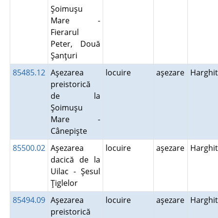
Şoimuşu
Mare -
Fierarul
Peter, Două
Şanţuri
85485.12
Aşezarea
locuire
aşezare
Harghi
preistorică
de la
Şoimuşu
Mare -
Cânepişte
85500.02
Aşezarea
locuire
aşezare
Harghi
dacică de la
Uilac - Şesul
Ţiglelor
85494.09
Aşezarea
locuire
aşezare
Harghi
preistorică