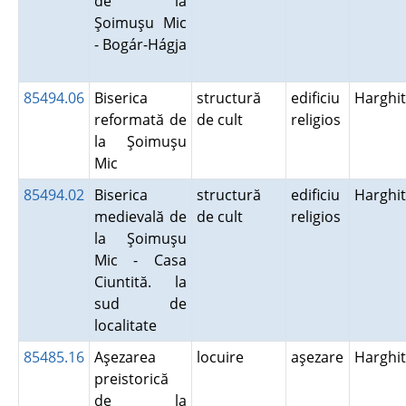
de la
Şoimuşu Mic
- Bogár-Hágja
85494.06
Biserica
structură
edificiu
Harghi
reformată de
de cult
religios
la Şoimuşu
Mic
85494.02
Biserica
structură
edificiu
Harghi
medievală de
de cult
religios
la Şoimuşu
Mic - Casa
Ciuntită. la
sud de
localitate
85485.16
Aşezarea
locuire
aşezare
Harghi
preistorică
de la