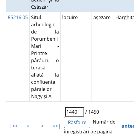
Császár
85216.05
Situl
locuire
aşezare
Harghit
arheologic
de la
Porumbenii
Mari -
Printre
pârâuri. o
terasă
aflată la
confluenţa
pâraielor
Nagy şi Aj
/ 1450
Număr de
|<<
<
>
>>|
ante
înregistrări pe pagină: