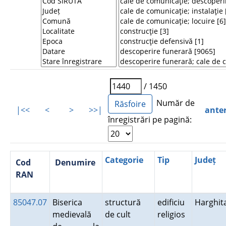
/ 1450
Număr de
|<<
<
>
>>|
ante
înregistrări pe pagină:
Categorie
Tip
Județ
Cod
Denumire
RAN
85047.07
Biserica
structură
edificiu
Harghit
medievală
de cult
religios