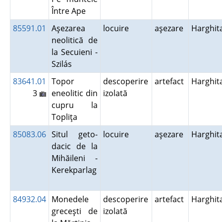
Între Ape
85591.01
Aşezarea
locuire
aşezare
Harghit
neolitică de
la Secuieni -
Szilás
83641.01
Topor
descoperire
artefact
Harghit
3
eneolitic din
izolată
cupru la
Topliţa
85083.06
Situl geto-
locuire
aşezare
Harghit
dacic de la
Mihăileni -
Kerekparlag
84932.04
Monedele
descoperire
artefact
Harghit
greceşti de
izolată