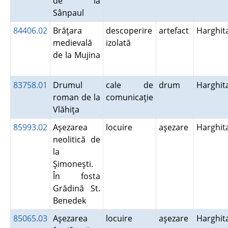
de la
Sânpaul
84406.02
Brăţara
descoperire
artefact
Harghit
medievală
izolată
de la Mujina
83758.01
Drumul
cale de
drum
Harghit
roman de la
comunicaţie
Vlăhiţa
85993.02
Aşezarea
locuire
aşezare
Harghit
neolitică de
la
Şimoneşti.
În fosta
Grădină St.
Benedek
85065.03
Aşezarea
locuire
aşezare
Harghit