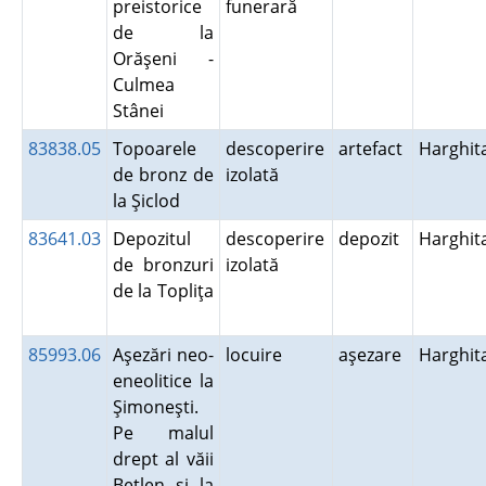
preistorice
funerară
de la
Orăşeni -
Culmea
Stânei
83838.05
Topoarele
descoperire
artefact
Harghit
de bronz de
izolată
la Şiclod
83641.03
Depozitul
descoperire
depozit
Harghit
de bronzuri
izolată
de la Topliţa
85993.06
Aşezări neo-
locuire
aşezare
Harghit
eneolitice la
Şimoneşti.
Pe malul
drept al văii
Betlen şi la