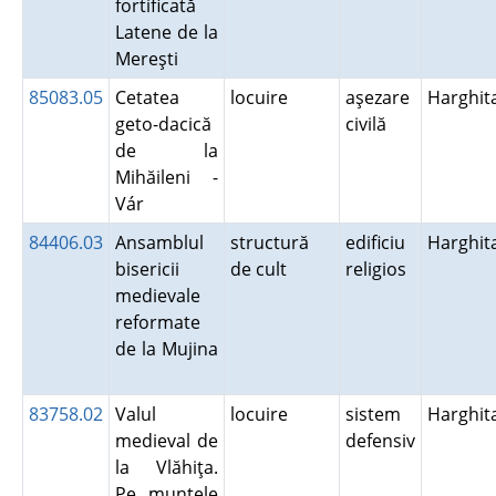
fortificată
Latene de la
Mereşti
85083.05
Cetatea
locuire
aşezare
Harghit
geto-dacică
civilă
de la
Mihăileni -
Vár
84406.03
Ansamblul
structură
edificiu
Harghit
bisericii
de cult
religios
medievale
reformate
de la Mujina
83758.02
Valul
locuire
sistem
Harghit
medieval de
defensiv
la Vlăhiţa.
Pe muntele