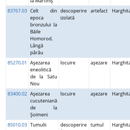
la Mărtiniş
83767.03
Celt din
descoperire
artefact
Harghit
epoca
izolată
bronzului la
Băile
Homorod.
Lângă
pârâu
85270.01
Aşezarea
locuire
aşezare
Harghit
eneolitică
de la Satu
Nou
83400.02
Aşezarea
locuire
aşezare
Harghit
cucuteniană
de la
Şoimeni
85010.03
Tumulii
descoperire
tumul
Harghit