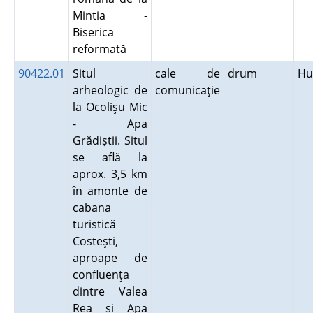
Mintia -
Biserica
reformată
90422.01
Situl
cale de
drum
Hu
arheologic de
comunicaţie
la Ocolişu Mic
- Apa
Grădiştii. Situl
se află la
aprox. 3,5 km
în amonte de
cabana
turistică
Costeşti,
aproape de
confluenţa
dintre Valea
Rea şi Apa