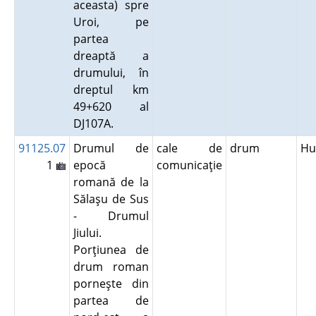
aceasta) spre
Uroi, pe
partea
dreaptă a
drumului, în
dreptul km
49+620 al
DJ107A.
91125.07
Drumul de
cale de
drum
Hu
1
epocă
comunicaţie
romană de la
Sălaşu de Sus
- Drumul
Jiului.
Porţiunea de
drum roman
porneşte din
partea de