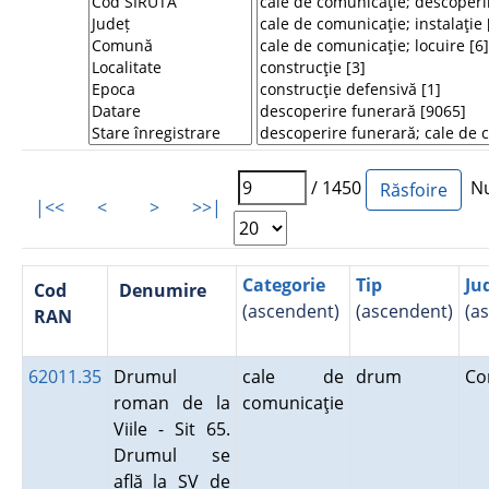
/ 1450
Num
|<<
<
>
>>|
Categorie
Tip
Ju
Cod
Denumire
(ascendent)
(ascendent)
(a
RAN
62011.35
Drumul
cale de
drum
Co
roman de la
comunicaţie
Viile - Sit 65.
Drumul se
află la SV de