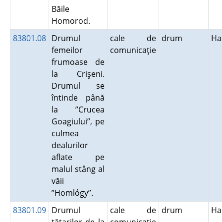
Băile
Homorod.
83801.08
Drumul
cale de
drum
Ha
femeilor
comunicaţie
frumoase de
la Crişeni.
Drumul se
întinde până
la ”Crucea
Goagiului”, pe
culmea
dealurilor
aflate pe
malul stâng al
văii
”Homlógy”.
83801.09
Drumul
cale de
drum
Ha