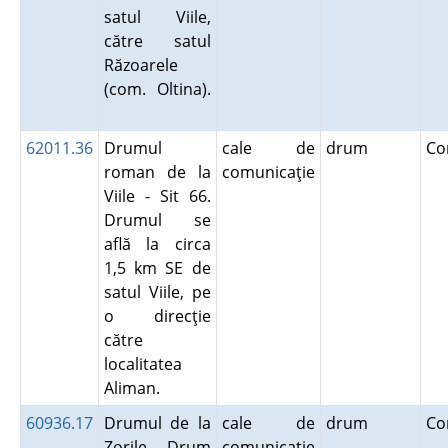
satul Viile,
către satul
Răzoarele
(com. Oltina).
62011.36
Drumul
cale de
drum
Co
roman de la
comunicaţie
Viile - Sit 66.
Drumul se
află la circa
1,5 km SE de
satul Viile, pe
o direcţie
către
localitatea
Aliman.
60936.17
Drumul de la
cale de
drum
Co
Zorile - Drum
comunicaţie