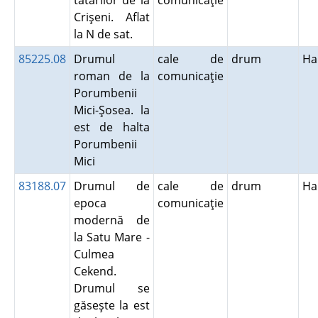
tătarilor de la
comunicaţie
Crişeni. Aflat
la N de sat.
85225.08
Drumul
cale de
drum
Ha
roman de la
comunicaţie
Porumbenii
Mici-Şosea. la
est de halta
Porumbenii
Mici
83188.07
Drumul de
cale de
drum
Ha
epoca
comunicaţie
modernă de
la Satu Mare -
Culmea
Cekend.
Drumul se
găseşte la est