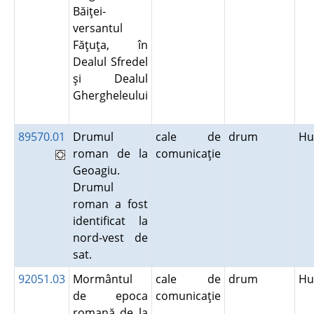
Băiţei-
versantul
Făţuţa, în
Dealul Sfredel
şi Dealul
Ghergheleului
89570.01
Drumul
cale de
drum
Hu
roman de la
comunicaţie
Geoagiu.
Drumul
roman a fost
identificat la
nord-vest de
sat.
92051.03
Mormântul
cale de
drum
Hu
de epoca
comunicaţie
romană de la