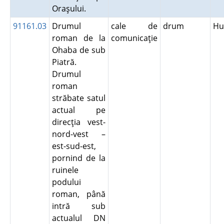
Oraşului.
91161.03
Drumul
cale de
drum
Hu
roman de la
comunicaţie
Ohaba de sub
Piatră.
Drumul
roman
străbate satul
actual pe
direcţia vest-
nord-vest –
est-sud-est,
pornind de la
ruinele
podului
roman, până
intră sub
actualul DN