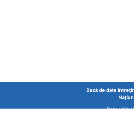
Bază de date întreţi
Națion
Data ultimei