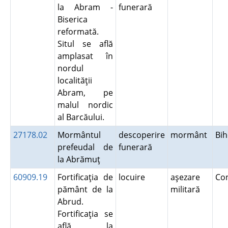
la Abram -
funerară
Biserica
reformată.
Situl se află
amplasat în
nordul
localităţii
Abram, pe
malul nordic
al Barcăului.
27178.02
Mormântul
descoperire
mormânt
Bi
prefeudal de
funerară
la Abrămuţ
60909.19
Fortificaţia de
locuire
aşezare
Co
pământ de la
militară
Abrud.
Fortificaţia se
află la