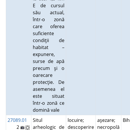
E de cursul
său actual,
într-o zonă
care oferea
suficiente
condiţii de
habitat –
expunere,
surse de apă
precum şi o
oarecare
protecţie. De
asemenea el
este situat
într-o zonă ce
domină vale
27089.01
Situl
locuire;
aşezare;
Bi
2
arheologic de
descoperire
necropolă