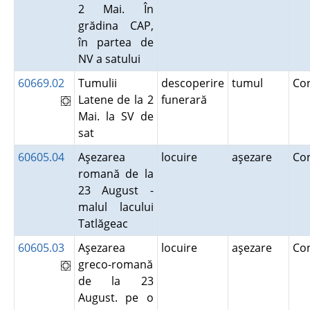
2 Mai. În
grădina CAP,
în partea de
NV a satului
60669.02
Tumulii
descoperire
tumul
Co
Latene de la 2
funerară
Mai. la SV de
sat
60605.04
Aşezarea
locuire
aşezare
Co
romană de la
23 August -
malul lacului
Tatlăgeac
60605.03
Aşezarea
locuire
aşezare
Co
greco-romană
de la 23
August. pe o