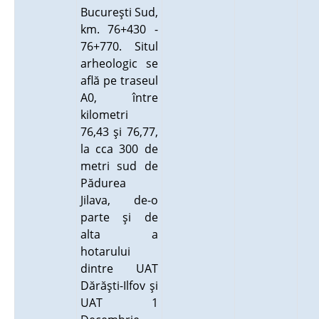
Bucureşti Sud,
km. 76+430 -
76+770. Situl
arheologic se
află pe traseul
A0, între
kilometri
76,43 şi 76,77,
la cca 300 de
metri sud de
Pădurea
Jilava, de-o
parte şi de
alta a
hotarului
dintre UAT
Dărăşti-Ilfov şi
UAT 1