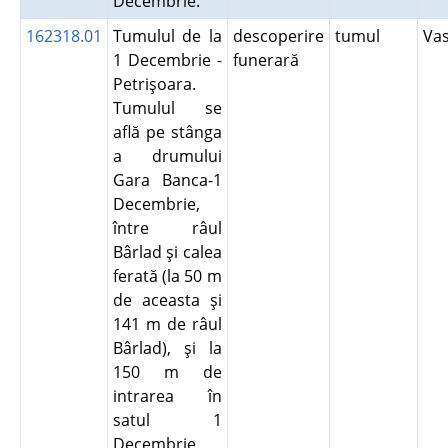
Decembrie.
162318.01
Tumulul de la
descoperire
tumul
Va
1 Decembrie -
funerară
Petrişoara.
Tumulul se
află pe stânga
a drumului
Gara Banca-1
Decembrie,
între râul
Bârlad şi calea
ferată (la 50 m
de aceasta şi
141 m de râul
Bârlad), şi la
150 m de
intrarea în
satul 1
Decembrie.