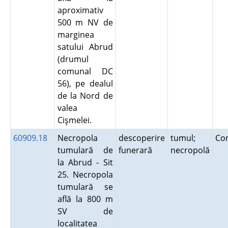
aproximativ
500 m NV de
marginea
satului Abrud
(drumul
comunal DC
56), pe dealul
de la Nord de
valea
Cişmelei.
60909.18
Necropola
descoperire
tumul;
Co
tumulară de
funerară
necropolă
la Abrud - Sit
25. Necropola
tumulară se
află la 800 m
SV de
localitatea