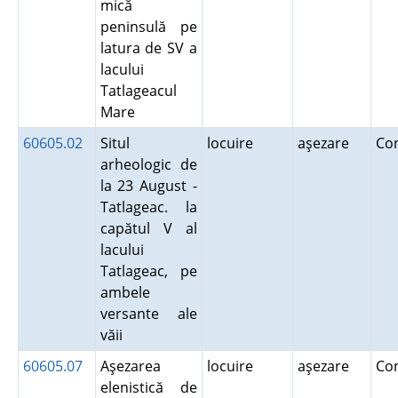
mică
peninsulă pe
latura de SV a
lacului
Tatlageacul
Mare
60605.02
Situl
locuire
aşezare
Co
arheologic de
la 23 August -
Tatlageac. la
capătul V al
lacului
Tatlageac, pe
ambele
versante ale
văii
60605.07
Aşezarea
locuire
aşezare
Co
elenistică de