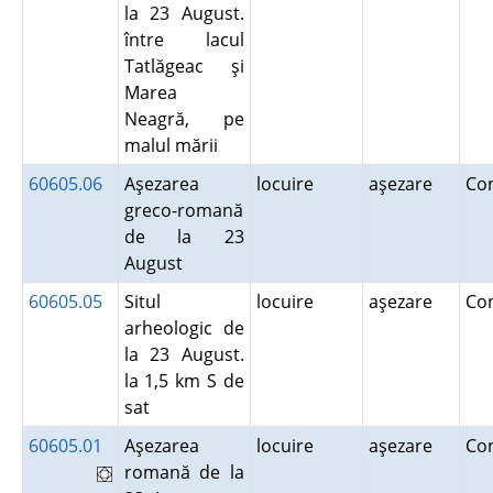
la 23 August.
între lacul
Tatlăgeac şi
Marea
Neagră, pe
malul mării
60605.06
Aşezarea
locuire
aşezare
Co
greco-romană
de la 23
August
60605.05
Situl
locuire
aşezare
Co
arheologic de
la 23 August.
la 1,5 km S de
sat
60605.01
Aşezarea
locuire
aşezare
Co
romană de la