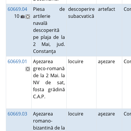
60669.04
Piesa de
descoperire
artefact
Co
10
artilerie
subacvatică
navală
descoperită
pe plaja de la
2 Mai, jud.
Constanţa
60669.01
Aşezarea
locuire
aşezare
Co
greco-romană
de la 2 Mai. la
NV de sat,
fosta grădină
C.A.P.
60669.03
Aşezarea
locuire
aşezare
Co
romano-
bizantină de la