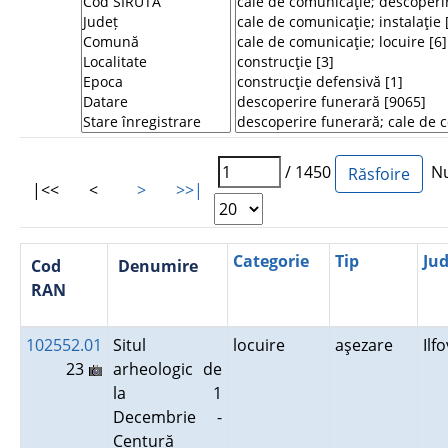
/ 1450
Num
|<<
<
>
>>|
Categorie
Tip
Jud
Cod
Denumire
RAN
102552.01
Situl
locuire
aşezare
Ilf
23
arheologic de
la 1
Decembrie -
Centură