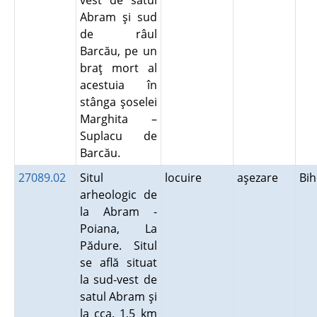
vest de satul
Abram şi sud
de râul
Barcău, pe un
braţ mort al
acestuia în
stânga şoselei
Marghita –
Suplacu de
Barcău.
27089.02
Situl
locuire
aşezare
Bi
arheologic de
la Abram -
Poiana, La
Pădure. Situl
se află situat
la sud-vest de
satul Abram şi
la cca. 1,5 km