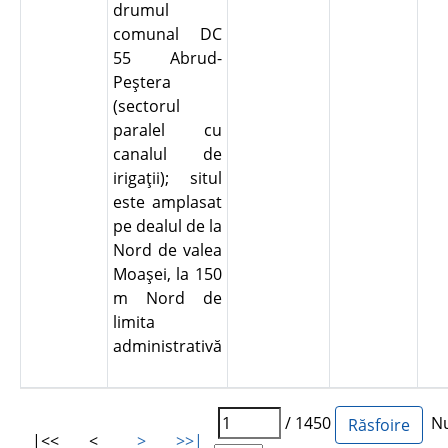
drumul
comunal DC
55 Abrud-
Peştera
(sectorul
paralel cu
canalul de
irigaţii); situl
este amplasat
pe dealul de la
Nord de valea
Moaşei, la 150
m Nord de
limita
administrativă
/ 1450
Num
|<<
<
>
>>|