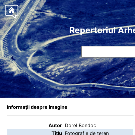
Repertoriul Arh
Informaţii despre imagine
Autor
Dorel Bondoc
Titlu
Fotografie de teren