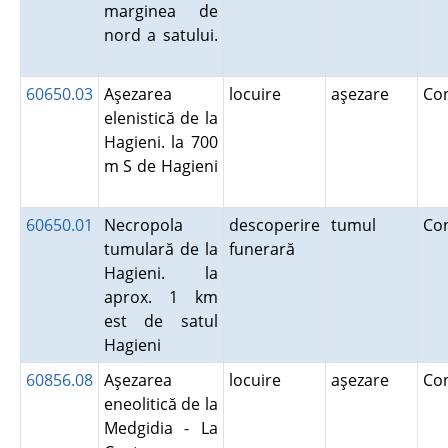
marginea de
nord a satului.
60650.03
Aşezarea
locuire
aşezare
Co
elenistică de la
Hagieni. la 700
m S de Hagieni
60650.01
Necropola
descoperire
tumul
Co
tumulară de la
funerară
Hagieni. la
aprox. 1 km
est de satul
Hagieni
60856.08
Aşezarea
locuire
aşezare
Co
eneolitică de la
Medgidia - La