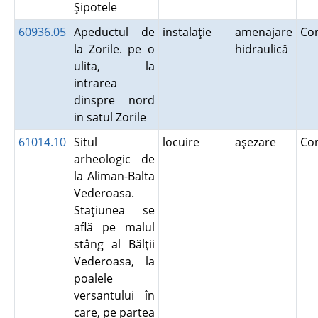
Şipotele
60936.05
Apeductul de
instalaţie
amenajare
Co
la Zorile. pe o
hidraulică
ulita, la
intrarea
dinspre nord
in satul Zorile
61014.10
Situl
locuire
aşezare
Co
arheologic de
la Aliman-Balta
Vederoasa.
Staţiunea se
află pe malul
stâng al Bălţii
Vederoasa, la
poalele
versantului în
care, pe partea