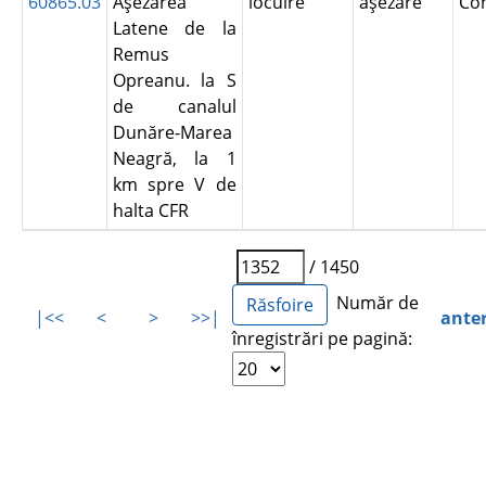
60865.03
Aşezarea
locuire
aşezare
Co
Latene de la
Remus
Opreanu. la S
de canalul
Dunăre-Marea
Neagră, la 1
km spre V de
halta CFR
/ 1450
Număr de
|<<
<
>
>>|
ante
înregistrări pe pagină: