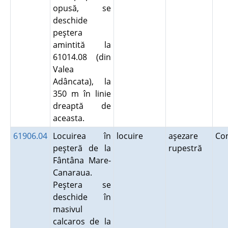
opusă, se
deschide
peştera
amintită la
61014.08 (din
Valea
Adâncata), la
350 m în linie
dreaptă de
aceasta.
61906.04
Locuirea în
locuire
aşezare
Co
peşteră de la
rupestră
Fântâna Mare-
Canaraua.
Peştera se
deschide în
masivul
calcaros de la