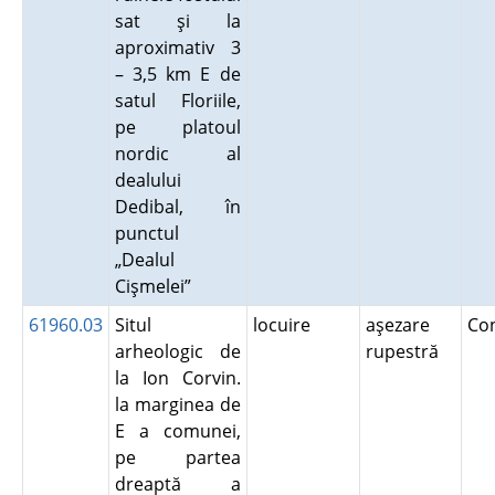
sat şi la
aproximativ 3
– 3,5 km E de
satul Floriile,
pe platoul
nordic al
dealului
Dedibal, în
punctul
„Dealul
Cişmelei”
61960.03
Situl
locuire
aşezare
Co
arheologic de
rupestră
la Ion Corvin.
la marginea de
E a comunei,
pe partea
dreaptă a