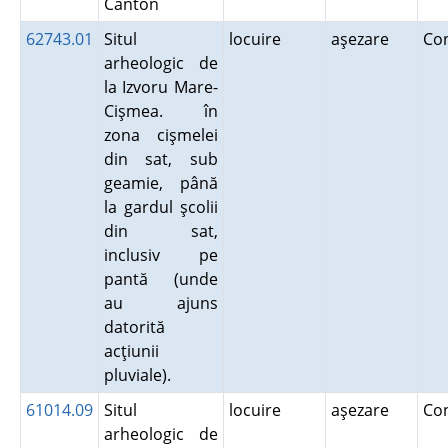
Canton
62743.01
Situl
locuire
aşezare
Co
arheologic de
la Izvoru Mare-
Cişmea. în
zona cişmelei
din sat, sub
geamie, până
la gardul şcolii
din sat,
inclusiv pe
pantă (unde
au ajuns
datorită
acţiunii
pluviale).
61014.09
Situl
locuire
aşezare
Co
arheologic de