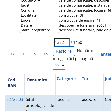
/ 1450
Număr de
|<<
<
>
>>|
ante
înregistrări pe pagină:
Categorie
Tip
Jud
Cod
Denumire
RAN
62725.03
Situl
locuire
aşezare
Co
arheologic de