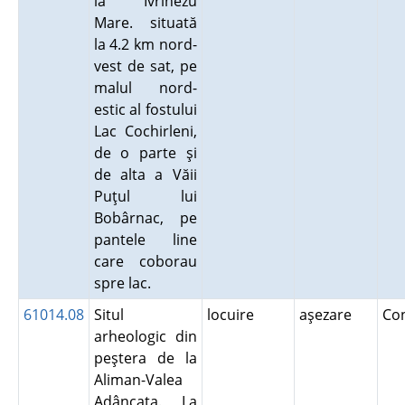
la Ivrinezu
Mare. situată
la 4.2 km nord-
vest de sat, pe
malul nord-
estic al fostului
Lac Cochirleni,
de o parte şi
de alta a Văii
Puţul lui
Bobârnac, pe
pantele line
care coborau
spre lac.
61014.08
Situl
locuire
aşezare
Co
arheologic din
peştera de la
Aliman-Valea
Adâncata. La