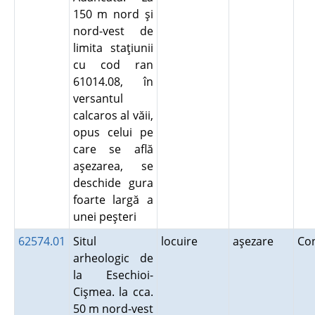
150 m nord şi
nord-vest de
limita staţiunii
cu cod ran
61014.08, în
versantul
calcaros al văii,
opus celui pe
care se află
aşezarea, se
deschide gura
foarte largă a
unei peşteri
62574.01
Situl
locuire
aşezare
Co
arheologic de
la Esechioi-
Cişmea. la cca.
50 m nord-vest