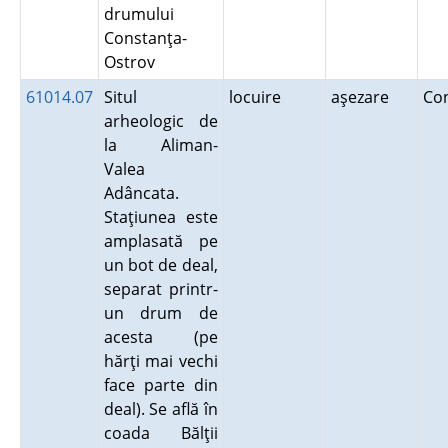
drumului
Constanţa-
Ostrov
61014.07
Situl
locuire
aşezare
Co
arheologic de
la Aliman-
Valea
Adâncata.
Staţiunea este
amplasată pe
un bot de deal,
separat printr-
un drum de
acesta (pe
hărţi mai vechi
face parte din
deal). Se află în
coada Bălţii