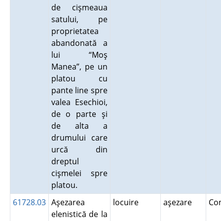
de cişmeaua
satului, pe
proprietatea
abandonată a
lui “Moş
Manea”, pe un
platou cu
pante line spre
valea Esechioi,
de o parte şi
de alta a
drumului care
urcă din
dreptul
cişmelei spre
platou.
61728.03
Aşezarea
locuire
aşezare
Co
elenistică de la