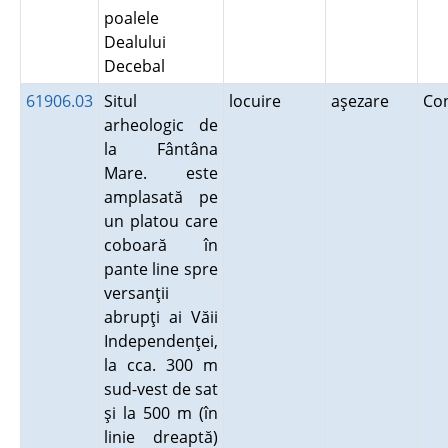
poalele
Dealului
Decebal
61906.03
Situl
locuire
aşezare
Co
arheologic de
la Fântâna
Mare. este
amplasată pe
un platou care
coboară în
pante line spre
versanţii
abrupţi ai Văii
Independenţei,
la cca. 300 m
sud-vest de sat
şi la 500 m (în
linie dreaptă)