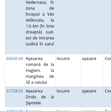
Vederoasa, în
zona de
început a Văii
Adâncata, la
1.6 km (în linie
dreaptă) sud-
est de intrarea
sudică în satul
60650.04
Aşezarea
locuire
aşezare
Co
romană de la
Hagieni. la
marginea de
SE a satului
61728.02
Aşezarea
locuire
aşezare
Co
Dridu de la
Şipotele