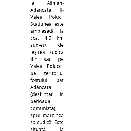
la Aliman-
Adâncata II-
Valea Poluci.
Staţiunea este
amplasată la
cca. 4.5 km
sud-est de
ieşirea sudică
din sat, pe
Valea Polucci,
pe teritoriul
fostului sat
Adâncata
(desfiinţat în
perioada
comunistă),
spre marginea
sa sudică. Este
situată la