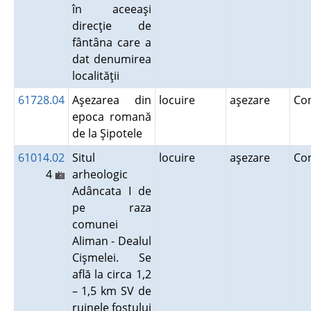
în aceeaşi
direcţie de
fântâna care a
dat denumirea
localităţii
61728.04
Aşezarea din
locuire
aşezare
Co
epoca romană
de la Şipotele
61014.02
Situl
locuire
aşezare
Co
4
arheologic
Adâncata I de
pe raza
comunei
Aliman - Dealul
Cişmelei. Se
află la circa 1,2
– 1,5 km SV de
ruinele fostului