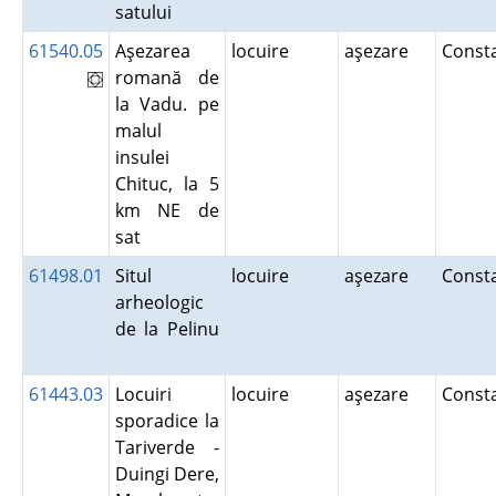
satului
61540.05
Aşezarea
locuire
aşezare
Const
romană de
la Vadu. pe
malul
insulei
Chituc, la 5
km NE de
sat
61498.01
Situl
locuire
aşezare
Const
arheologic
de la Pelinu
61443.03
Locuiri
locuire
aşezare
Const
sporadice la
Tariverde -
Duingi Dere,