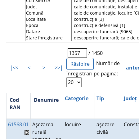
/ 1450
Număr de
|<<
<
>
>>|
ante
înregistrări pe pagină:
Categorie
Tip
Județ
Cod
Denumire
RAN
61568.01
Aşezarea
locuire
aşezare
Const
rurală
civilă