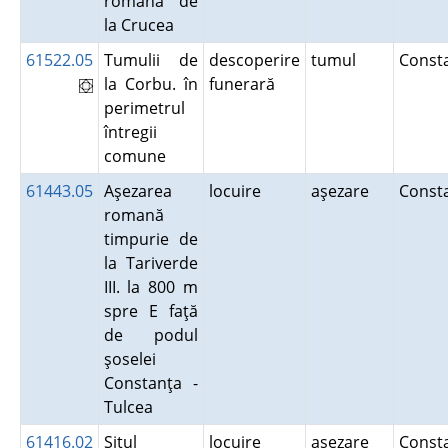
romană de
la Crucea
61522.05
Tumulii de
descoperire
tumul
Const
la Corbu. în
funerară
perimetrul
întregii
comune
61443.05
Aşezarea
locuire
aşezare
Const
romană
timpurie de
la Tariverde
III. la 800 m
spre E faţă
de podul
şoselei
Constanţa -
Tulcea
61416.02
Situl
locuire
aşezare
Const