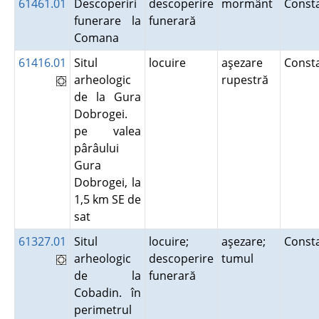
61461.01
Descoperiri
descoperire
mormânt
Const
funerare la
funerară
Comana
61416.01
Situl
locuire
aşezare
Const
arheologic
rupestră
de la Gura
Dobrogei.
pe valea
pârâului
Gura
Dobrogei, la
1,5 km SE de
sat
61327.01
Situl
locuire;
aşezare;
Const
arheologic
descoperire
tumul
de la
funerară
Cobadin. în
perimetrul