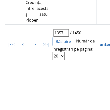
Credinţa,
între acesta
şi satul
Plopeni
/ 1450
Număr de
|<<
<
>
>>|
ante
înregistrări pe pagină: