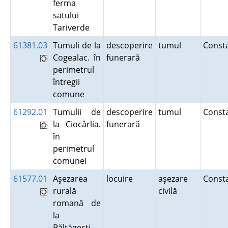
ferma
satului
Tariverde
61381.03
Tumuli de la
descoperire
tumul
Const
Cogealac. în
funerară
perimetrul
întregii
comune
61292.01
Tumulii de
descoperire
tumul
Const
la Ciocârlia.
funerară
în
perimetrul
comunei
61577.01
Aşezarea
locuire
aşezare
Const
rurală
civilă
romană de
la
Băltăgeşti.