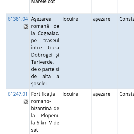
Marele cot
61381.04
Aşezarea
locuire
aşezare
Const
romană de
la Cogealac.
pe traseul
între Gura
Dobrogei şi
Tariverde,
de o parte si
de alta a
şoselei
61247.01
Fortificaţia
locuire
aşezare
Const
romano-
bizantină de
la Plopeni.
la 6 km V de
sat