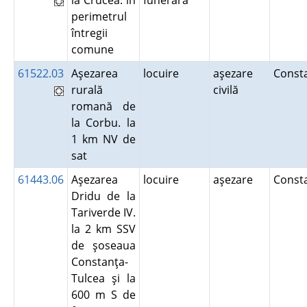
la Crucea. în
funerară
perimetrul
întregii
comune
61522.03
Aşezarea
locuire
aşezare
Const
rurală
civilă
romană de
la Corbu. la
1 km NV de
sat
61443.06
Aşezarea
locuire
aşezare
Const
Dridu de la
Tariverde IV.
la 2 km SSV
de şoseaua
Constanţa-
Tulcea şi la
600 m S de