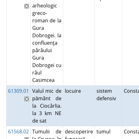
arheologic
greco-
roman de la
Gura
Dobrogei. la
confluenţa
pârâului
Gura
Dobrogei cu
râul
Casimcea
61309.01
Valul mic de
locuire
sistem
Const
pământ de
defensiv
la Ciocârlia.
la 3 km NE
de sat
61568.02
Tumulii de
descoperire
tumul
Const