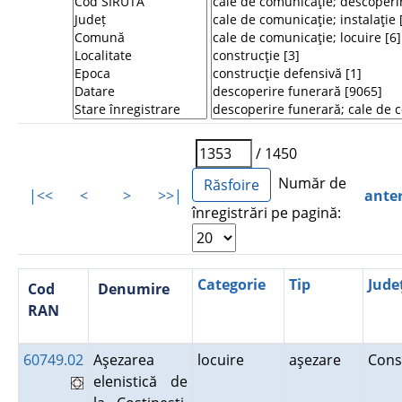
/ 1450
Număr de
|<<
<
>
>>|
ante
înregistrări pe pagină:
Categorie
Tip
Jude
Cod
Denumire
RAN
60749.02
Aşezarea
locuire
aşezare
Cons
elenistică de