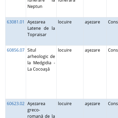
funerare la
funerară
Neptun
63081.01
Aşezarea
locuire
aşezare
Cons
Latene de la
Topraisar
60856.07
Situl
locuire
aşezare
Cons
arheologic de
la Medgidia -
La Cocoaşă
60623.02
Aşezarea
locuire
aşezare
Cons
greco-
romană de la