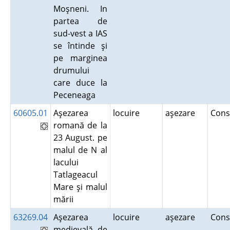
Moşneni. In
partea de
sud-vest a IAS
se întinde şi
pe marginea
drumului
care duce la
Peceneaga
60605.01
Aşezarea
locuire
aşezare
Cons
romană de la
23 August. pe
malul de N al
lacului
Tatlageacul
Mare şi malul
mării
63269.04
Aşezarea
locuire
aşezare
Cons
medievală de