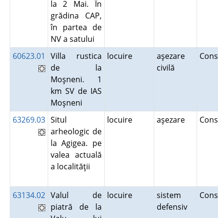
la 2 Mai. În
grădina CAP,
în partea de
NV a satului
60623.01
Villa rustica
locuire
aşezare
Cons
de la
civilă
Moşneni. 1
km SV de IAS
Moşneni
63269.03
Situl
locuire
aşezare
Cons
arheologic de
la Agigea. pe
valea actuală
a localităţii
63134.02
Valul de
locuire
sistem
Cons
piatră de la
defensiv