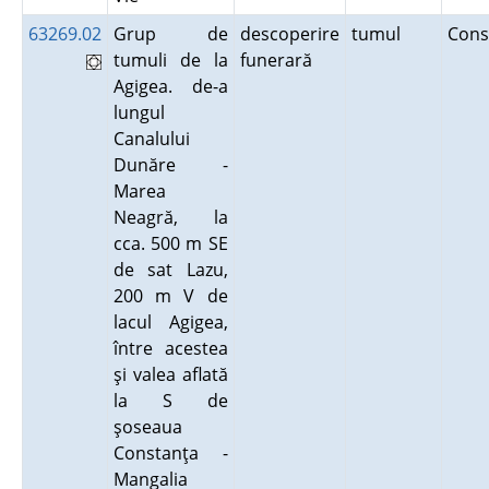
63269.02
Grup de
descoperire
tumul
Cons
tumuli de la
funerară
Agigea. de-a
lungul
Canalului
Dunăre -
Marea
Neagră, la
cca. 500 m SE
de sat Lazu,
200 m V de
lacul Agigea,
între acestea
şi valea aflată
la S de
şoseaua
Constanţa -
Mangalia