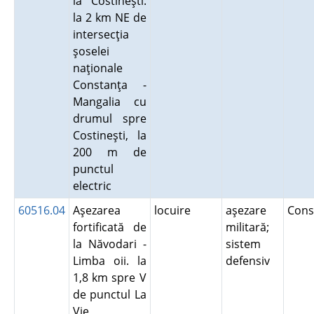
la Costineşti.
la 2 km NE de
intersecţia
şoselei
naţionale
Constanţa -
Mangalia cu
drumul spre
Costineşti, la
200 m de
punctul
electric
60516.04
Aşezarea
locuire
aşezare
Cons
fortificată de
militară;
la Năvodari -
sistem
Limba oii. la
defensiv
1,8 km spre V
de punctul La
Vie