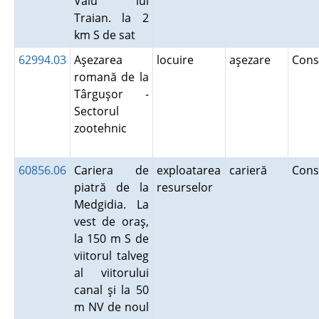
Valu lui
Traian. la 2
km S de sat
62994.03
Aşezarea
locuire
aşezare
Cons
romană de la
Târguşor -
Sectorul
zootehnic
60856.06
Cariera de
exploatarea
carieră
Cons
piatră de la
resurselor
Medgidia. La
vest de oraş,
la 150 m S de
viitorul talveg
al viitorului
canal şi la 50
m NV de noul