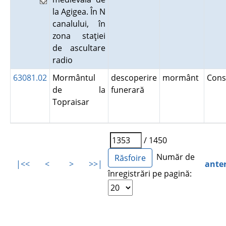
la Agigea. În N
canalului, în
zona staţiei
de ascultare
radio
63081.02
Mormântul
descoperire
mormânt
Cons
de la
funerară
Topraisar
/ 1450
Număr de
|<<
<
>
>>|
ante
înregistrări pe pagină: