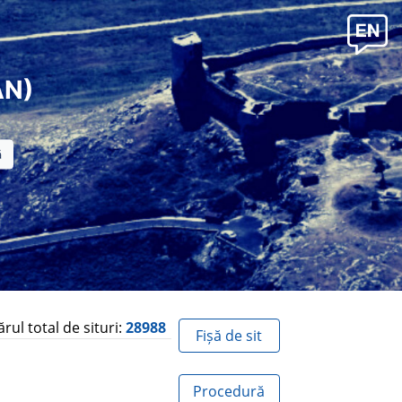
AN)
ul total de situri:
28988
Fișă de sit
Procedură