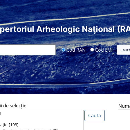
pertoriul Arheologic Naţional (R
Cod RAN
Cod LMI
i de selecţie
Număr