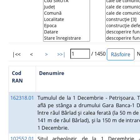
/ 1450
Nu
|<<
<
>
>>|
Cod
Denumire
RAN
162318.01
Tumulul de la 1 Decembrie - Petrişoara. 
află pe stânga a drumului Gara Banca-1 
între râul Bârlad şi calea ferată (la 50 m de
141 m de râul Bârlad), şi la 150 m de intrar
1 Decembrie.
102552.01
Situl arheologic de la 1 Decembrie 