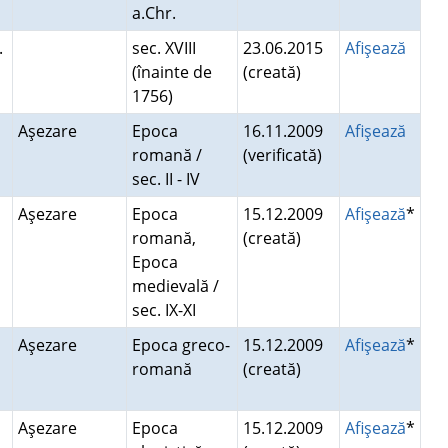
a.Chr.
.
sec. XVIII
23.06.2015
Afişează
(înainte de
(creată)
1756)
Aşezare
Epoca
16.11.2009
Afişează
romană /
(verificată)
sec. II - IV
Aşezare
Epoca
15.12.2009
Afişează
*
romană,
(creată)
Epoca
medievală /
sec. IX-XI
Aşezare
Epoca greco-
15.12.2009
Afişează
*
romană
(creată)
Aşezare
Epoca
15.12.2009
Afişează
*