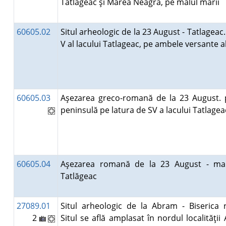
Tatlăgeac şi Marea Neagră, pe malul mării
60605.02
Situl arheologic de la 23 August - Tatlageac.
V al lacului Tatlageac, pe ambele versante a
60605.03
Aşezarea greco-romană de la 23 August.
peninsulă pe latura de SV a lacului Tatlag
60605.04
Aşezarea romană de la 23 August - malu
Tatlăgeac
27089.01
Situl arheologic de la Abram - Biserica 
2
Situl se află amplasat în nordul localităţi