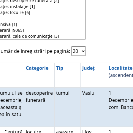
măr de înregistrări pe pagină:
Categorie
Tip
Județ
Localitate
(ascendent
Tumulul se
descoperire
tumul
Vaslui
1
Decembrie,
funerară
Decembrie
 aceasta şi
com. Banc
ea în satul
- Centură
locuire
aşezare
Ilfov
1