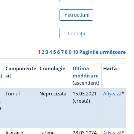
Instrucțiuni
Condiţii
1
2
3
4
5
6
7
8
9
10
Paginile următoare
Componente
Cronologie
Ultima
Hartă
)
sit
modificare
(ascendent)
Tumul
Neprecizată
15.03.2021
Afişează
*
,
(creată)
a
Aşezare
Latène,
28.03.2024
Afişează
*