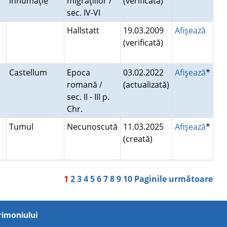
inhumaţie
migraţiilor /
(verificată)
sec. IV-VI
Hallstatt
19.03.2009
Afişează
(verificată)
Castellum
Epoca
03.02.2022
Afişează
*
romană /
(actualizată)
sec. II - III p.
Chr.
Tumul
Necunoscută
11.03.2025
Afişează
*
(creată)
1
2
3
4
5
6
7
8
9
10
Paginile următoare
trimoniului