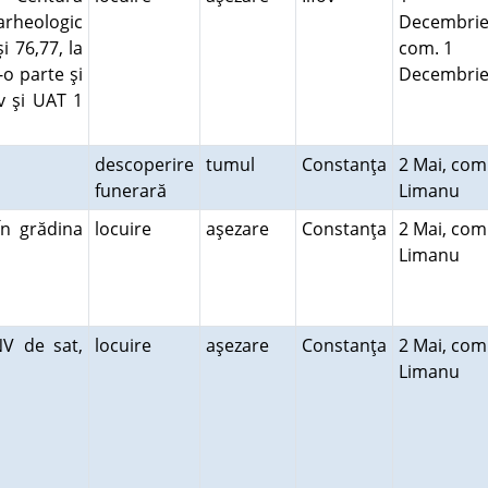
arheologic
Decembrie
i 76,77, la
com. 1
o parte şi
Decembri
v şi UAT 1
descoperire
tumul
Constanţa
2 Mai, com
funerară
Limanu
În grădina
locuire
aşezare
Constanţa
2 Mai, com
Limanu
NV de sat,
locuire
aşezare
Constanţa
2 Mai, com
Limanu