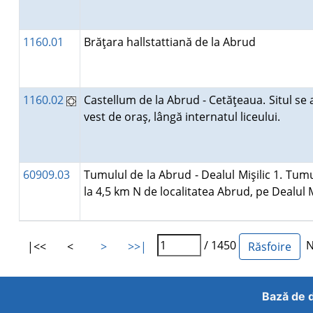
1160.01
Brăţara hallstattiană de la Abrud
1160.02
Castellum de la Abrud - Cetăţeaua. Situl se a
vest de oraş, lângă internatul liceului.
60909.03
Tumulul de la Abrud - Dealul Mişilic 1. Tumu
la 4,5 km N de localitatea Abrud, pe Dealul M
/ 1450
Nu
|<<
<
>
>>|
Bază de d