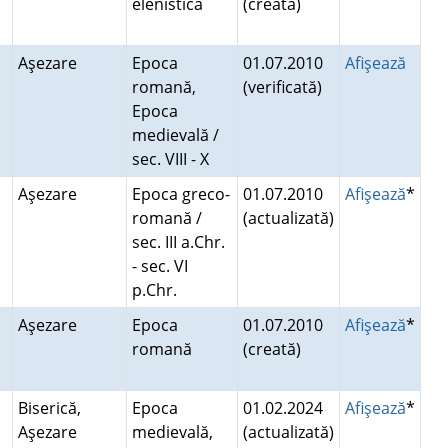
elenistică
(creată)
Aşezare
Epoca
01.07.2010
Afişează
romană,
(verificată)
Epoca
medievală /
sec. VIII - X
Aşezare
Epoca greco-
01.07.2010
Afişează
*
romană /
(actualizată)
sec. III a.Chr.
- sec. VI
p.Chr.
Aşezare
Epoca
01.07.2010
Afişează
*
romană
(creată)
Biserică,
Epoca
01.02.2024
Afişează
*
Aşezare
medievală,
(actualizată)