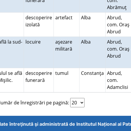
funerară
com.
Abrămuţ
descoperire
artefact
Alba
Abrud,
izolată
com. Oraş
Abrud
flă la sud-
locuire
aşezare
Alba
Abrud,
militară
com. Oraş
Abrud
lul se află
descoperire
tumul
Constanţa
Abrud,
işilic.
funerară
com.
Adamclisi
măr de înregistrări pe pagină:
ate întreţinută şi administrată de
Institutul Național al Pa