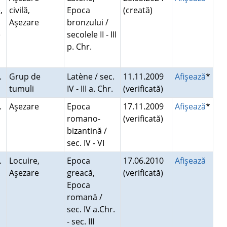
,
civilă,
Epoca
(creată)
Aşezare
bronzului /
e
secolele II - III
p. Chr.
.
Grup de
Latène / sec.
11.11.2009
Afişează
*
tumuli
IV - III a. Chr.
(verificată)
.
Aşezare
Epoca
17.11.2009
Afişează
*
romano-
(verificată)
bizantină /
sec. IV - VI
.
Locuire,
Epoca
17.06.2010
Afişează
Aşezare
greacă,
(verificată)
Epoca
romană /
sec. IV a.Chr.
- sec. III