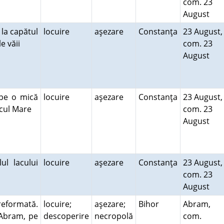
com. 23
August
 la capătul
locuire
aşezare
Constanţa
23 August,
le văii
com. 23
August
 pe o mică
locuire
aşezare
Constanţa
23 August,
eacul Mare
com. 23
August
l lacului
locuire
aşezare
Constanţa
23 August,
com. 23
August
reformată.
locuire;
aşezare;
Bihor
Abram,
i Abram, pe
descoperire
necropolă
com.