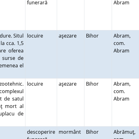
funerară
Abram
dure. Situl
locuire
aşezare
Bihor
Abram,
la cca. 1,5
com.
are oferea
Abram
, surse de
semenea el
zootehnic.
locuire
aşezare
Bihor
Abram,
 complexul
com.
t de satul
Abram
ţ mort al
Suplacu de
descoperire
mormânt
Bihor
Abrămuţ,